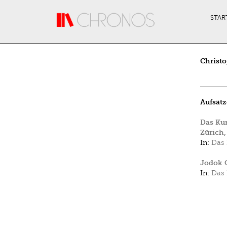
Direkt zum Inhalt
STAR
Christo
Aufsätz
Das Kun
Zürich,
In:
Das 
Jodok 
In:
Das 