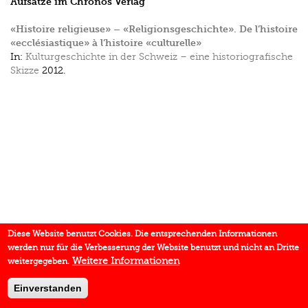
Aufsätze im Chronos Verlag
«Histoire religieuse» – «Religionsgeschichte». De l’histoire
«ecclésiastique» à l’histoire «culturelle»
In:
Kulturgeschichte in der Schweiz – eine historiografische
Skizze
2012.
Diese Website benutzt Cookies. Die entsprechenden Informationen
werden nur für die Verbesserung der Website benutzt und nicht an Dritte
Weitere Informationen
weitergegeben.
Einverstanden