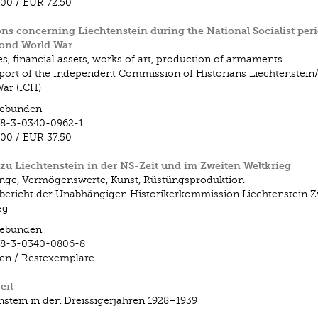
.00
/
EUR 72.50
ns concerning Liechtenstein during the National Socialist per
cond World War
s, financial assets, works of art, production of armaments
eport of the Independent Commission of Historians Liechtenstei
ar (ICH)
ebunden
78-3-0340-0962-1
.00
/
EUR 37.50
zu Liechtenstein in der NS-Zeit und im Zweiten Weltkrieg
inge, Vermögenswerte, Kunst, Rüstüngsproduktion
bericht der Unabhängigen Historikerkommission Liechtenstein Z
eg
ebunden
78-3-0340-0806-8
fen / Restexemplare
eit
nstein in den Dreissigerjahren 1928–1939