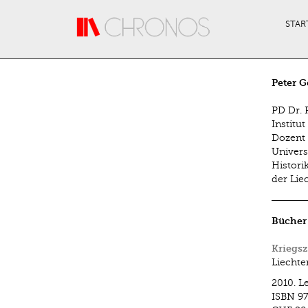
Direkt zum Inhalt
STAR
Peter G
PD Dr. 
Institut
Dozent 
Univers
Histori
der Lie
Bücher
Kriegsz
Liechte
2010.
Le
ISBN
97