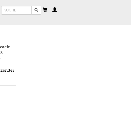
Suchformular
Suche
nstein-
08
r
tzender