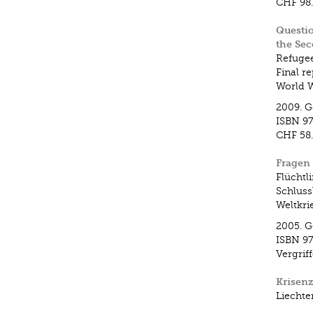
CHF 98
Questio
the Se
Refugee
Final r
World W
2009.
G
ISBN
9
CHF 58
Fragen 
Flüchtl
Schluss
Weltkri
2005.
G
ISBN
9
Vergrif
Krisenz
Liechte