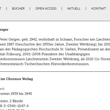
T
BÜCHER
OPEN ACCESS
AKTUELL
KONTAKT
eiger
Peter Geiger, geb. 1942, wohnhaft in Schaan, Forscher am Liechte
 seit 1987 (Geschichte der 1930er Jahre, Zweiter Weltkrieg), bis 20
an der Pädagogischen Hochschule St. Gallen, Privatdozent an de
ität Fribourg, 2001-2006 Präsident der Unabhängigen
kerkommission Liechtenstein Zweiter Weltkrieg, ab 2010 Co-Vorsi
chtensteinisch-Tschechischen Historikerkommission.
 im Chronos Verlag
eit
nstein 1939 bis 1945
inen. 2 Bände
8-3-0340-1047-4