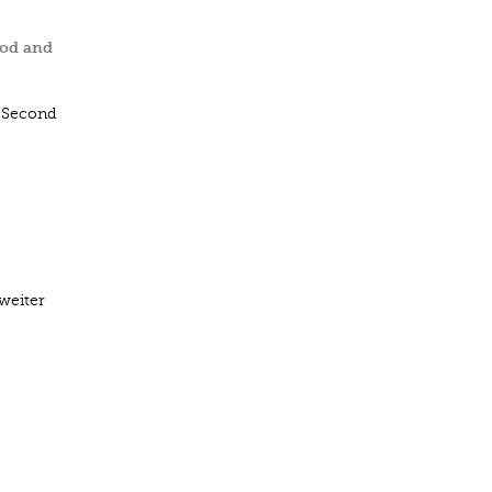
iod and
n/Second
weiter