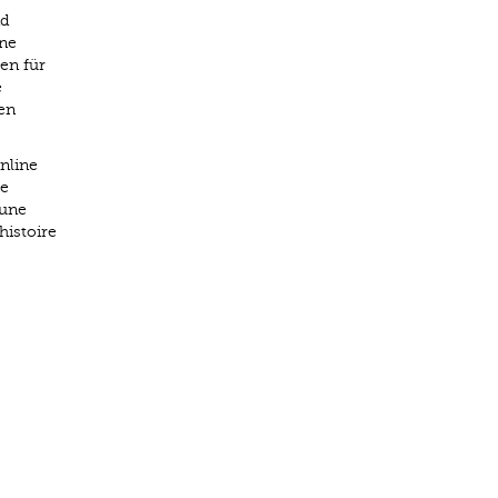
nd
ine
en für
e
en
online
de
 une
histoire