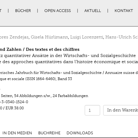
T
BÜCHER
OPEN ACCESS
AKTUELL
KONTAKT
ores Zendejas
,
Gisela Hürlimann
,
Luigi Lorenzetti
,
Hans-Ulrich Sc
nd Zahlen / Des textes et des chiffres
tz quantitativer Ansätze in der Wirtschafts- und Sozialgeschichte
e des approches quantitatives dans l’histoire économique et socia
risches Jahrbuch für Wirtschafts- und Sozialgeschichte / Annuaire suisse d’
ue et sociale (ISSN 1664-6460)
,
Band 33
r
 Seiten
,
54 Abbildungen s/w.
,
24 Farbabbildungen
-3-0340-1524-0
0
/
EUR 38.00
In den Warenk
IN DEN MEDIEN
BUCHREIHE
DOWNLOADS