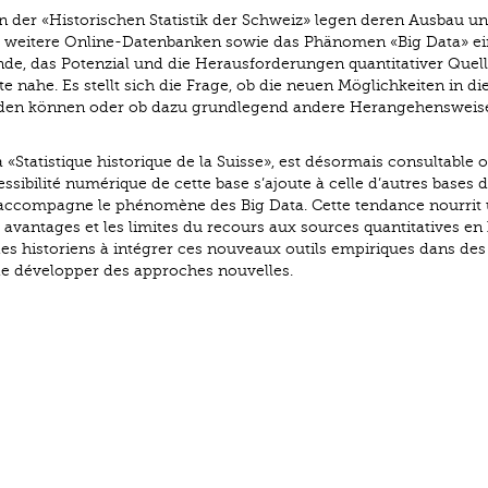
der «Historischen Statistik der Schweiz» legen deren Ausbau u
iche weitere Online-Datenbanken sowie das Phänomen «Big Data» e
nde, das Potenzial und die Herausforderungen quantitativer Quell
e nahe. Es stellt sich die Frage, ob die neuen Möglichkeiten in di
erden können oder ob dazu grundlegend andere Herangehensweis
 «Statistique historique de la Suisse», est désormais consultable 
essibilité numérique de cette base s’ajoute à celle d’autres bases 
 accompagne le phénomène des Big Data. Cette tendance nourrit
avantages et les limites du recours aux sources quantitatives en 
des historiens à intégrer ces nouveaux outils empiriques dans des
de développer des approches nouvelles.