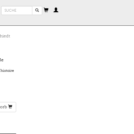
Suchformular
Suche
hiedt
le
histoire
orb