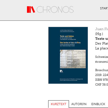
Direkt zum Inhalt
STAR
Juan Fl
(Hg.)
Texte u
Der Pla
La plac
Schweize
économiq
Broschu
2019.
224
ISBN
978
CHF 38.0
KURZTEXT
AUTOR/IN
EINBLICK