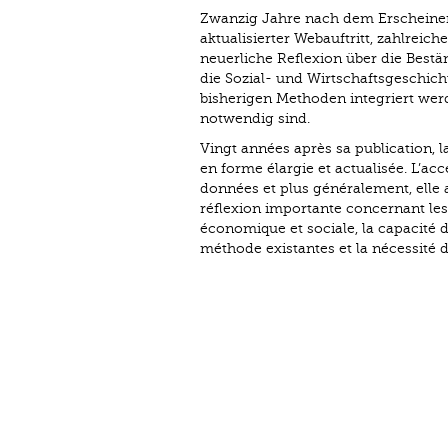
Zwanzig Jahre nach dem Erscheinen 
aktualisierter Webauftritt, zahlre
neuerliche Reflexion über die Bestä
die Sozial- und Wirtschaftsgeschicht
bisherigen Methoden integriert w
notwendig sind.
Vingt années après sa publication, la
en forme élargie et actualisée. L’acc
données et plus généralement, elle
réflexion importante concernant les 
économique et sociale, la capacité 
méthode existantes et la nécessité 