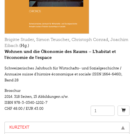
Brigitte Studer
,
Simon Teuscher
,
Christoph Conrad
,
Joachim
Eibach
(Hg.)
Wohnen und die Ökonomie des Raums – L’habitat et
l’économie de l’espace
Schweizerisches Jahrbuch für Wirtschafts- und Sozialgeschichte /
Annuaire suisse d’histoire économique et sociale (ISSN 1664-6460)
,
Band 28
Broschur
2014.
318 Seiten
,
15 Abbildungen s/w.
ISBN
978-3-0340-1202-7
CHF 48.00
/
EUR 43.00
KURZTEXT