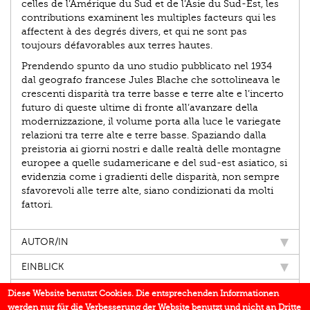
celles de l’Amérique du Sud et de l’Asie du Sud-Est, les
contributions examinent les multiples facteurs qui les
affectent à des degrés divers, et qui ne sont pas
toujours défavorables aux terres hautes.
Prendendo spunto da uno studio pubblicato nel 1934
dal geografo francese Jules Blache che sottolineava le
crescenti disparità tra terre basse e terre alte e l’incerto
futuro di queste ultime di fronte all’avanzare della
modernizzazione, il volume porta alla luce le variegate
relazioni tra terre alte e terre basse. Spaziando dalla
preistoria ai giorni nostri e dalle realtà delle montagne
europee a quelle sudamericane e del sud-est asiatico, si
evidenzia come i gradienti delle disparità, non sempre
sfavorevoli alle terre alte, siano condizionati da molti
fattori.
AUTOR/IN
EINBLICK
IN DEN MEDIEN
Diese Website benutzt Cookies. Die entsprechenden Informationen
werden nur für die Verbesserung der Website benutzt und nicht an Dritte