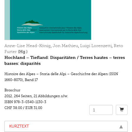
Anne-Lise Head-König
,
Jon Mathieu
,
Luigi Lorenzetti
,
Reto
Furter
(Hg.)
Hochland – Tiefland: Disparitäten / Terres hautes – terres
basses: disparités
Histoire des Alpes – Storia delle Alpi – Geschichte der Alpen (ISSN
1660-8070)
,
Band 17
Broschur
2012.
264 Seiten
,
21 Abbildungen s/w.
ISBN
978-3-0340-1130-3
CHF 38.00
/
EUR 31.00
KURZTEXT