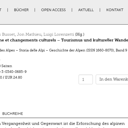
T
BÜCHER
OPEN ACCESS
AKTUELL
KONTAKT
 Busset
,
Jon Mathieu
,
Luigi Lorenzetti
(Hg.)
e et changements culturels – Tourismus und kultureller Wande
des Alpes – Storia delle Alpi – Geschichte der Alpen (ISSN 1660-8070)
,
Band 9
r
 Seiten
-3-0340-0685-9
0
/
EUR 24.80
In den Warenk
BUCHREIHE
n Vergangenheit und Gegenwart ist die Erforschung des alpinen