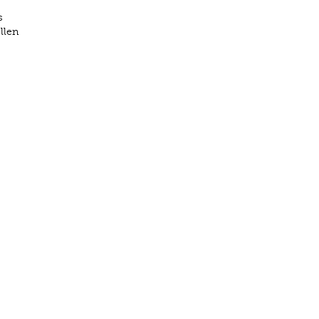
s
llen