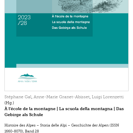
Stéphane Gal
,
Anne-Marie Granet-Abisset
,
Luigi Lorenzetti
(Hg.)
À l’école de la montagne | La scuola della montagna | Das
Gebirge als Schule
Histoire des Alpes – Storia delle Alpi – Geschichte der Alpen (ISSN
1660-8070)
,
Band 28