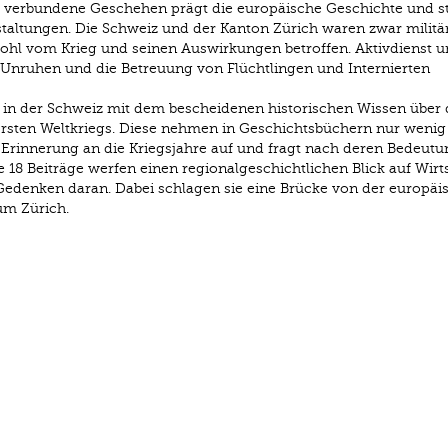
d verbundene Geschehen prägt die europäische Geschichte und s
altungen. Die Schweiz und der Kanton Zürich waren zwar militä
r wohl vom Krieg und seinen Auswirkungen betroffen. Aktivdienst 
Unruhen und die Betreuung von Flüchtlingen und Internierten
t in der Schweiz mit dem bescheidenen historischen Wissen über 
Ersten Weltkriegs. Diese nehmen in Geschichtsbüchern nur weni
e Erinnerung an die Kriegsjahre auf und fragt nach deren Bedeutu
 18 Beiträge werfen einen regionalgeschichtlichen Blick auf Wirts
as Gedenken daran. Dabei schlagen sie eine Brücke von der europäi
um Zürich.