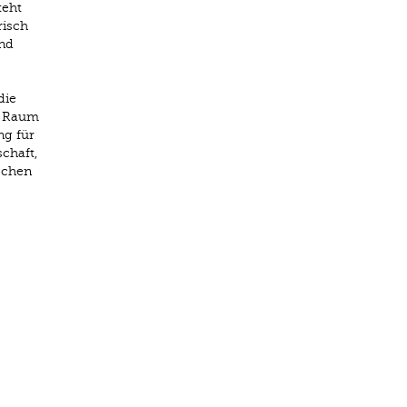
teht
risch
und
die
g Raum
ng für
chaft,
schen