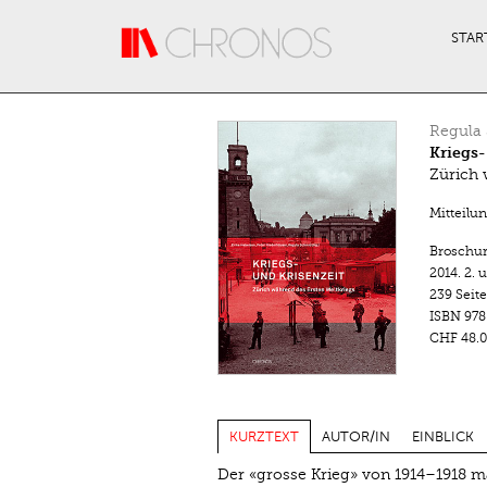
Direkt zum Inhalt
STAR
Regula 
Kriegs-
Zürich 
Mitteilu
Broschu
2014.
2. 
239 Seit
ISBN
978
CHF 48.0
KURZTEXT
AUTOR/IN
EINBLICK
Der «grosse Krieg» von 1914–1918 m