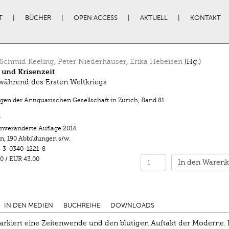
T
BÜCHER
OPEN ACCESS
AKTUELL
KONTAKT
Schmid Keeling
,
Peter Niederhäuser
,
Erika Hebeisen
(Hg.)
 und Krisenzeit
während des Ersten Weltkriegs
ngen der Antiquarischen Gesellschaft in Zürich
,
Band 81
r
unveränderte Auflage 2014.
en
,
190 Abbildungen s/w.
-3-0340-1221-8
0
/
EUR 43.00
In den Warenk
IN DEN MEDIEN
BUCHREIHE
DOWNLOADS
arkiert eine Zeitenwende und den blutigen Auftakt der Moderne. 