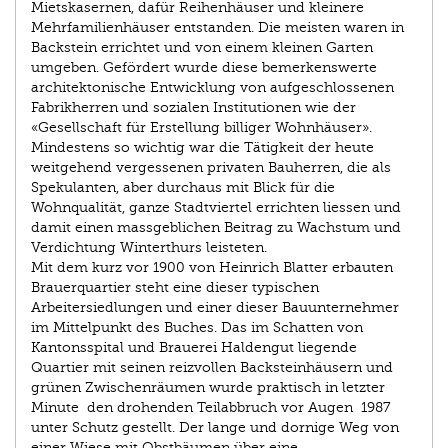
Mietskasernen, dafür Reihenhäuser und kleinere
Mehrfamilienhäuser entstanden. Die meisten waren in
Backstein errichtet und von einem kleinen Garten
umgeben. Gefördert wurde diese bemerkenswerte
architektonische Entwicklung von aufgeschlossenen
Fabrikherren und sozialen Institutionen wie der
«Gesellschaft für Erstellung billiger Wohnhäuser».
Mindestens so wichtig war die Tätigkeit der heute
weitgehend vergessenen privaten Bauherren, die als
Spekulanten, aber durchaus mit Blick für die
Wohnqualität, ganze Stadtviertel errichten liessen und
damit einen massgeblichen Beitrag zu Wachstum und
Verdichtung Winterthurs leisteten.
Mit dem kurz vor 1900 von Heinrich Blatter erbauten
Brauerquartier steht eine dieser typischen
Arbeitersiedlungen und einer dieser Bauunternehmer
im Mittelpunkt des Buches. Das im Schatten von
Kantonsspital und Brauerei Haldengut liegende
Quartier mit seinen reizvollen Backsteinhäusern und
grünen Zwischenräumen wurde praktisch in letzter
Minute ­ den drohenden Teilabbruch vor Augen ­ 1987
unter Schutz gestellt. Der lange und dornige Weg von
einer Wiese mit Obstbäumen über eine