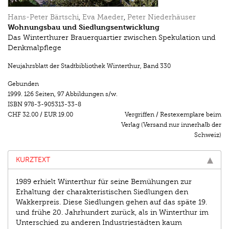
Hans-Peter Bärtschi
,
Eva Maeder
,
Peter Niederhäuser
Wohnungsbau und Siedlungsentwicklung
Das Winterthurer Brauerquartier zwischen Spekulation und
Denkmalpflege
Neujahrsblatt der Stadtbibliothek Winterthur
,
Band 330
Gebunden
1999.
126 Seiten
,
97 Abbildungen s/w.
ISBN
978-3-905313-33-8
CHF 32.00
/
EUR 19.00
Vergriffen / Restexemplare beim
Verlag (Versand nur innerhalb der
Schweiz)
KURZTEXT
1989 erhielt Winterthur für seine Bemühungen zur
Erhaltung der charakteristischen Siedlungen den
Wakkerpreis. Diese Siedlungen gehen auf das späte 19.
und frühe 20. Jahrhundert zurück, als in Winterthur im
Unterschied zu anderen Industriestädten kaum