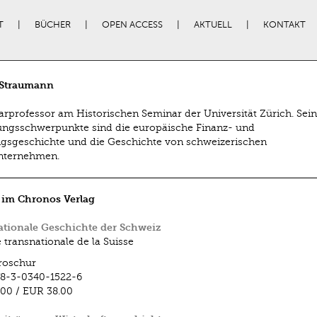
T
BÜCHER
OPEN ACCESS
AKTUELL
KONTAKT
 Straumann
ularprofessor am Historischen Seminar der Universität Zürich. Sei
ngsschwerpunkte sind die europäische Finanz- und
sgeschichte und die Geschichte von schweizerischen
nternehmen.
 im Chronos Verlag
tionale Geschichte der Schweiz
e transnationale de la Suisse
roschur
8-3-0340-1522-6
.00
/
EUR 38.00