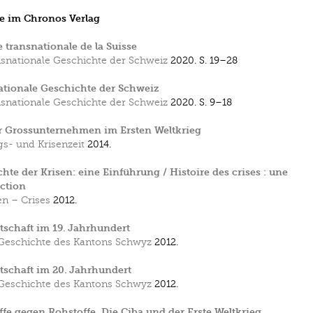
e im Chronos Verlag
e transnationale de la Suisse
snationale Geschichte der Schweiz
2020.
S. 19–28
tionale Geschichte der Schweiz
snationale Geschichte der Schweiz
2020.
S. 9–18
r Grossunternehmen im Ersten Weltkrieg
gs- und Krisenzeit
2014.
hte der Krisen: eine Einführung / Histoire des crises : une
ction
en – Crises
2012.
tschaft im 19. Jahrhundert
Geschichte des Kantons Schwyz
2012.
tschaft im 20. Jahrhundert
Geschichte des Kantons Schwyz
2012.
ffe gegen Rohstoffe. Die Ciba und der Erste Weltkrieg