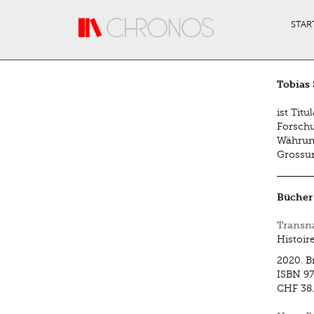
Direkt zum Inhalt
STAR
Tobias
ist Tit
Forschu
Währung
Grossu
Bücher
Transna
Histoir
2020.
B
ISBN
97
CHF 38