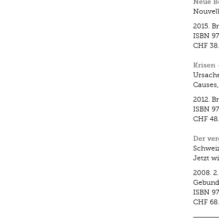
Neue Be
Nouvell
2015.
B
ISBN
97
CHF 38
Krisen 
Ursach
Causes,
2012.
B
ISBN
97
CHF 48
Der ver
Schweiz
Jetzt wi
2008.
2
Gebund
ISBN
9
CHF 68