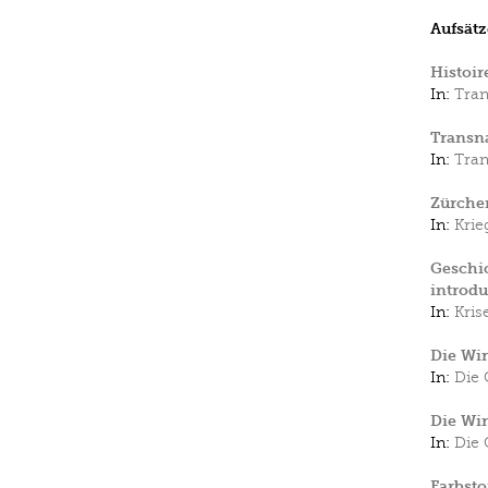
Aufsätz
Histoir
In:
Tran
Transna
In:
Tran
Zürche
In:
Krie
Geschic
introdu
In:
Kris
Die Wir
In:
Die 
Die Wir
In:
Die 
Farbsto