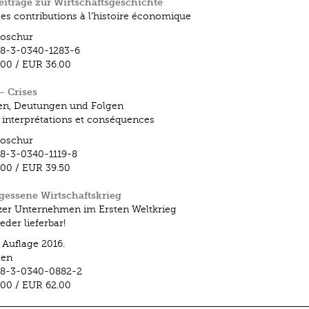
iträge zur Wirtschaftsgeschichte
es contributions à l’histoire économique
roschur
8-3-0340-1283-6
.00
/
EUR 36.00
– Crises
en, Deutungen und Folgen
 interprétations et conséquences
roschur
8-3-0340-1119-8
.00
/
EUR 39.50
gessene Wirtschaftskrieg
er Unternehmen im Ersten Weltkrieg
eder lieferbar!
. Auflage 2016.
en
78-3-0340-0882-2
.00
/
EUR 62.00