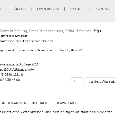
T
BÜCHER
OPEN ACCESS
AKTUELL
KONTAKT
Schmid Keeling
,
Peter Niederhäuser
,
Erika Hebeisen
(Hg.)
 und Krisenzeit
während des Ersten Weltkriegs
ngen der Antiquarischen Gesellschaft in Zürich
,
Band 81
r
unveränderte Auflage 2014.
en
,
190 Abbildungen s/w.
-3-0340-1221-8
0
/
EUR 43.00
In den Warenk
IN DEN MEDIEN
BUCHREIHE
DOWNLOADS
arkiert eine Zeitenwende und den blutigen Auftakt der Moderne. 