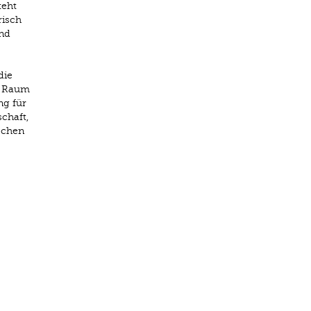
teht
risch
und
die
g Raum
ng für
chaft,
schen