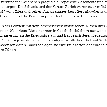
d verbundene Geschehen prägt die europäische Geschichte und s
altungen. Die Schweiz und der Kanton Zürich waren zwar militä
r wohl vom Krieg und seinen Auswirkungen betroffen. Aktivdienst 
Unruhen und die Betreuung von Flüchtlingen und Internierten
t in der Schweiz mit dem bescheidenen historischen Wissen über 
Ersten Weltkriegs. Diese nehmen in Geschichtsbüchern nur weni
e Erinnerung an die Kriegsjahre auf und fragt nach deren Bedeutu
 18 Beiträge werfen einen regionalgeschichtlichen Blick auf Wirts
as Gedenken daran. Dabei schlagen sie eine Brücke von der europäi
um Zürich.