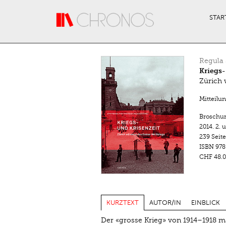
Direkt zum Inhalt
STAR
Regula 
Kriegs-
Zürich 
Mitteilu
Broschu
2014.
2. 
239 Seit
ISBN
978
CHF 48.0
KURZTEXT
AUTOR/IN
EINBLICK
Der «grosse Krieg» von 1914–1918 m