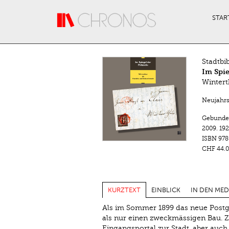
Direkt zum Inhalt
STAR
Stadtbi
Im Spie
Wintert
Neujahrsb
Gebunde
2009.
192
ISBN
978
CHF 44.0
KURZTEXT
EINBLICK
IN DEN MED
Als im Sommer 1899 das neue Postg
als nur einen zweckmässigen Bau.
Eingangsportal zur Stadt, aber auc