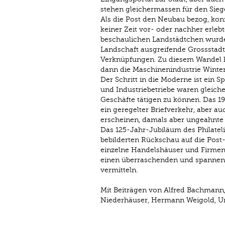
stehen gleichermassen für den Sie
Als die Post den Neubau bezog, konn
keiner Zeit vor- oder nachher erleb
beschaulichen Landstädtchen wurde 
Landschaft ausgreifende Grossstadt
Verknüpfungen. Zu diesem Wandel h
dann die Maschinenindustrie Wintert
Der Schritt in die Moderne ist ein 
und Industriebetriebe waren gleic
Geschäfte tätigen zu können. Das 19
ein geregelter Briefverkehr, aber au
erscheinen, damals aber ungeahnte 
Das 125-Jahr-Jubiläum des Philatelis
bebilderten Rückschau auf die Post
einzelne Handelshäuser und Firmen, 
einen überraschenden und spannend
vermitteln.
Mit Beiträgen von Alfred Bachmann, 
Niederhäuser, Hermann Weigold, U