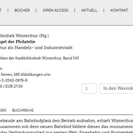
T
BÜCHER
OPEN ACCESS
AKTUELL
KONTAKT
bliothek Winterthur (Hg.)
gel der Philatelie
hur als Handels- und Industriestadt
latt der Stadtbibliothek Winterthur
,
Band 343
n
 Seiten
,
265 Abbildungen s/w.
-3-0340-0979-9
0
/
EUR 27.00
In den Warenk
IEN
BUCHREIHE
ebäude am Bahnhofplatz den Betrieb aufnahm, erhielt Winterthu
 Zusammen mit dem neuen Bahnhof bildete dieses das monument
h das Verbindungsglied zur weiten Welt. Eisenbahn und Postverke