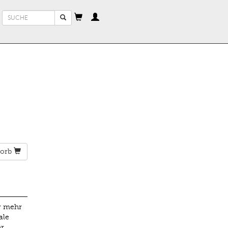
Suchformular
Suche
orb
r mehr
ale
hr