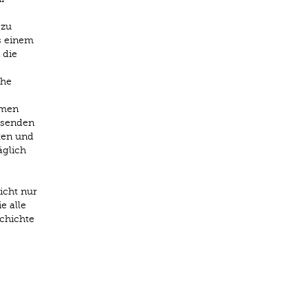
 zu
s einem
 die
ehe
rmen
hsenden
ken und
äglich
icht nur
e alle
chichte