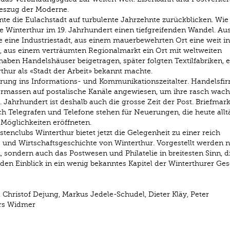
geszug der Moderne.
te die Eulachstadt auf turbulente Jahrzehnte zurückblicken. Wie
te Winterthur im 19. Jahrhundert einen tiefgreifenden Wandel. Au
eine Industriestadt, aus einem mauerbewehrten Ort eine weit in
, aus einem verträumten Regionalmarkt ein Ort mit weltweiten
aben Handelshäuser beigetragen, später folgten Textilfabriken, 
hur als «Stadt der Arbeit» bekannt machte.
Sprung ins Informations- und Kommunikationszeitalter. Handelsfi
hermassen auf postalische Kanäle angewiesen, um ihre rasch wac
. Jahrhundert ist deshalb auch die grosse Zeit der Post. Briefmar
ch Telegrafen und Telefone stehen für Neuerungen, die heute allt
Möglichkeiten eröffneten.
tenclubs Winterthur bietet jetzt die Gelegenheit zu einer reich
- und Wirtschaftsgeschichte von Winterthur. Vorgestellt werden n
sondern auch das Postwesen und Philatelie in breitesten Sinn, di
en Einblick in ein wenig bekanntes Kapitel der Winterthurer Ges
Christof Dejung, Markus Jedele-Schudel, Dieter Kläy, Peter
rs Widmer