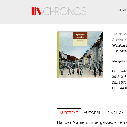
Direkt zum Inhalt
STAR
Heidi W
Speiser
Winter
Ein his
Neujahrsb
Gebunde
2012.
216
ISBN
978
CHF 44.0
KURZTEXT
AUTOR/IN
EINBLICK
Hat der Name «Hintergasse» einen «