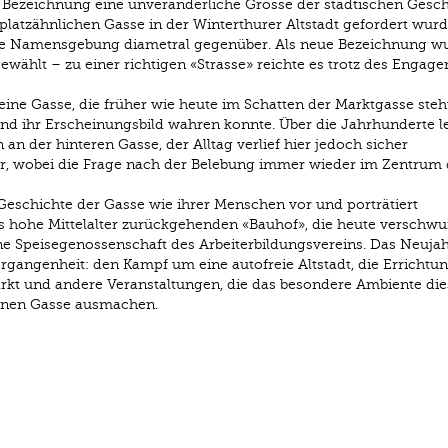
che Bezeichnung eine unveränderliche Grösse der städtischen Gesch
atzähnlichen Gasse in der Winterthurer Altstadt gefordert wurd
die Namensgebung diametral gegenüber. Als neue Bezeichnung w
gewählt – zu einer richtigen «Strasse» reichte es trotz des Engag
r eine Gasse, die früher wie heute im Schatten der Marktgasse steht
und ihr Erscheinungsbild wahren konnte. Über die Jahrhunderte l
 an der hinteren Gasse, der Alltag verlief hier jedoch sicher
er, wobei die Frage nach der Belebung immer wieder im Zentrum 
ie Geschichte der Gasse wie ihrer Menschen vor und porträtiert
s hohe Mittelalter zurückgehenden «Bauhof», die heute verschw
ine Speisegenossenschaft des Arbeiterbildungsvereins. Das Neujah
ergangenheit: den Kampf um eine autofreie Altstadt, die Errichtu
t und andere Veranstaltungen, die das besondere Ambiente die
enen Gasse ausmachen.