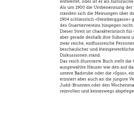
entwertet, oder ist er als historis
Als um 1900 die Umbenennung der pl
standen sich die Meinungen über 
1904 schliesslich «Steinberggasse» 
des Quartiervereins hingegen nicht.
Dieser Streit ist charakteristisch fü
aber gerade deshalb ihre Substanz 
zwar reiche, einflussreiche Personen
beschaulicher und kleingewerblich
Diskussionen stand.
Das reich illustrierte Buch stellt d
ausgewählte Häuser wie den auf da
untere Badstube oder die «Spisi», e
erinnert aber auch an die jüngste V
Judd-Brunnen oder den Wochenmark
reizvollen und keineswegs abgeleg