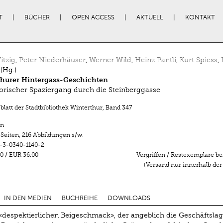
T
BÜCHER
OPEN ACCESS
AKTUELL
KONTAKT
itzig
,
Peter Niederhäuser
,
Werner Wild
,
Heinz Pantli
,
Kurt Spiess
,
(Hg.)
thurer Hintergass-Geschichten
torischer Spaziergang durch die Steinberggasse
latt der Stadtbibliothek Winterthur
,
Band 347
n
 Seiten
,
216 Abbildungen s/w.
-3-0340-1140-2
0
/
EUR 36.00
Vergriffen / Restexemplare be
(Versand nur innerhalb der
IN DEN MEDIEN
BUCHREIHE
DOWNLOADS
despektierlichen Beigeschmack», der angeblich die Geschäftsla