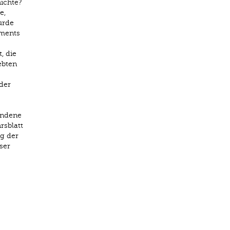
ichte?
e,
urde
ements
, die
ebten
der
undene
rsblatt
ng der
ser