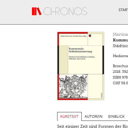
Direkt zum Inhalt
STAR
Martina
Kommun
Städtis
Medienwa
Broschu
2018.
392
ISBN
978
CHF 58.0
KURZTEXT
AUTOR/IN
EINBLICK
Seit einiger Zeit sind Formen der K