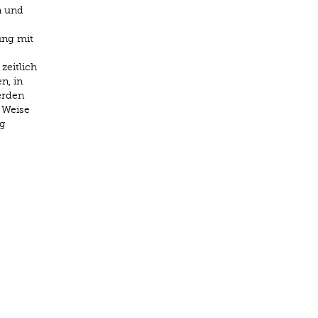
n und
ung mit
zeitlich
n, in
erden
 Weise
ng