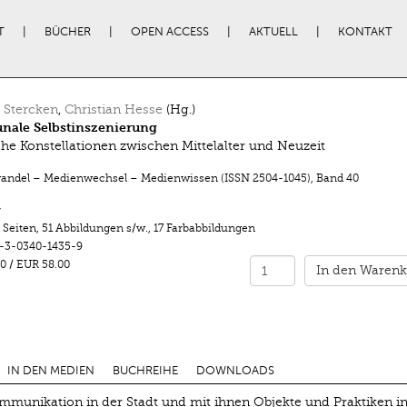
T
BÜCHER
OPEN ACCESS
AKTUELL
KONTAKT
 Stercken
,
Christian Hesse
(Hg.)
ale Selbstinszenierung
che Konstellationen zwischen Mittelalter und Neuzeit
ndel – Medienwechsel – Medienwissen (ISSN 2504-1045)
,
Band 40
r
 Seiten
,
51 Abbildungen s/w.
,
17 Farbabbildungen
-3-0340-1435-9
0
/
EUR 58.00
In den Warenk
IN DEN MEDIEN
BUCHREIHE
DOWNLOADS
ommunikation in der Stadt und mit ihnen Objekte und Praktiken i