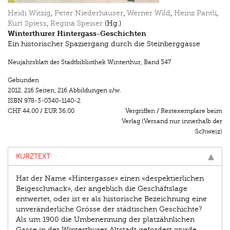
Heidi Witzig
,
Peter Niederhäuser
,
Werner Wild
,
Heinz Pantli
,
Kurt Spiess
,
Regina Speiser
(Hg.)
Winterthurer Hintergass-Geschichten
Ein historischer Spaziergang durch die Steinberggasse
Neujahrsblatt der Stadtbibliothek Winterthur
,
Band 347
Gebunden
2012.
216 Seiten
,
216 Abbildungen s/w.
ISBN
978-3-0340-1140-2
CHF 44.00
/
EUR 36.00
Vergriffen / Restexemplare beim
Verlag (Versand nur innerhalb der
Schweiz)
KURZTEXT
Hat der Name «Hintergasse» einen «despektierlichen
Beigeschmack», der angeblich die Geschäftslage
entwertet, oder ist er als historische Bezeichnung eine
unveränderliche Grösse der städtischen Geschichte?
Als um 1900 die Umbenennung der platzähnlichen
Gasse in der Winterthurer Altstadt gefordert wurde,