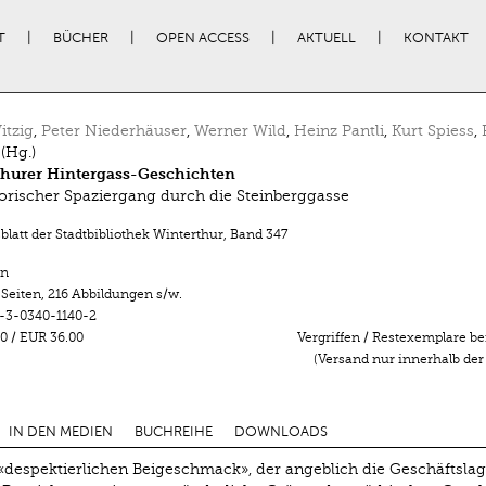
T
BÜCHER
OPEN ACCESS
AKTUELL
KONTAKT
itzig
,
Peter Niederhäuser
,
Werner Wild
,
Heinz Pantli
,
Kurt Spiess
,
(Hg.)
thurer Hintergass-Geschichten
torischer Spaziergang durch die Steinberggasse
latt der Stadtbibliothek Winterthur
,
Band 347
n
 Seiten
,
216 Abbildungen s/w.
-3-0340-1140-2
0
/
EUR 36.00
Vergriffen / Restexemplare be
(Versand nur innerhalb der
IN DEN MEDIEN
BUCHREIHE
DOWNLOADS
despektierlichen Beigeschmack», der angeblich die Geschäftsla