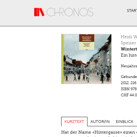
Direkt zum Inhalt
STAR
Heidi W
Speiser
Winter
Ein his
Neujahrsb
Gebunde
2012.
216
ISBN
978
CHF 44.0
KURZTEXT
AUTOR/IN
EINBLICK
Hat der Name «Hintergasse» einen «