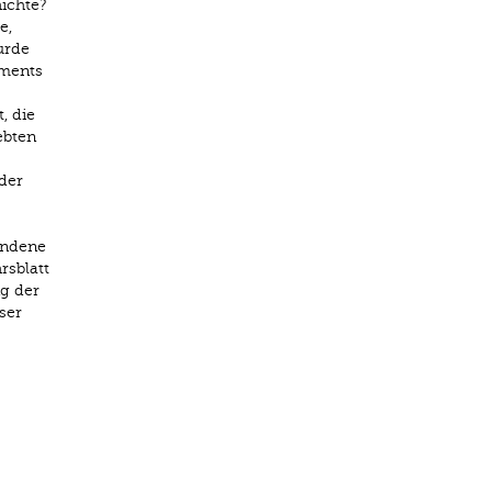
ichte?
e,
urde
ements
, die
ebten
der
undene
rsblatt
ng der
ser