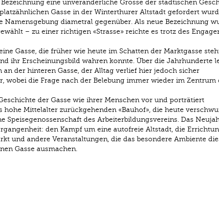
che Bezeichnung eine unveränderliche Grösse der städtischen Gesch
atzähnlichen Gasse in der Winterthurer Altstadt gefordert wurd
die Namensgebung diametral gegenüber. Als neue Bezeichnung w
gewählt – zu einer richtigen «Strasse» reichte es trotz des Engag
r eine Gasse, die früher wie heute im Schatten der Marktgasse steht
und ihr Erscheinungsbild wahren konnte. Über die Jahrhunderte l
 an der hinteren Gasse, der Alltag verlief hier jedoch sicher
er, wobei die Frage nach der Belebung immer wieder im Zentrum 
ie Geschichte der Gasse wie ihrer Menschen vor und porträtiert
s hohe Mittelalter zurückgehenden «Bauhof», die heute verschw
ine Speisegenossenschaft des Arbeiterbildungsvereins. Das Neujah
ergangenheit: den Kampf um eine autofreie Altstadt, die Errichtu
t und andere Veranstaltungen, die das besondere Ambiente die
enen Gasse ausmachen.