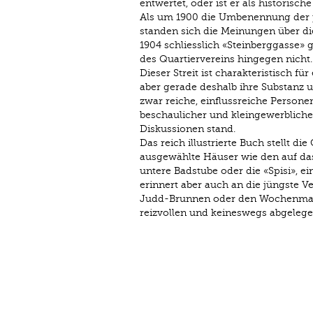
entwertet, oder ist er als historis
Als um 1900 die Umbenennung der pl
standen sich die Meinungen über 
1904 schliesslich «Steinberggasse» 
des Quartiervereins hingegen nicht.
Dieser Streit ist charakteristisch fü
aber gerade deshalb ihre Substanz 
zwar reiche, einflussreiche Personen
beschaulicher und kleingewerblich
Diskussionen stand.
Das reich illustrierte Buch stellt d
ausgewählte Häuser wie den auf da
untere Badstube oder die «Spisi», e
erinnert aber auch an die jüngste V
Judd-Brunnen oder den Wochenmark
reizvollen und keineswegs abgeleg