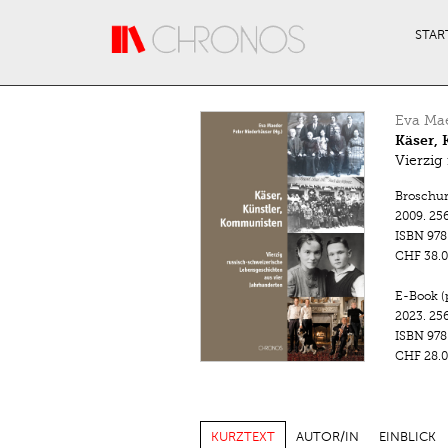
Direkt zum Inhalt
STAR
Eva Ma
Käser,
Vierzig
Broschu
2009.
256
ISBN
978
CHF 38.0
E-Book (
2023.
256
ISBN
978
CHF 28.0
KURZTEXT
AUTOR/IN
EINBLICK