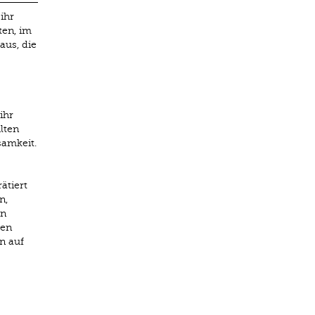
ihr
ten, im
aus, die
ihr
lten
samkeit.
ätiert
n,
in
hen
n auf