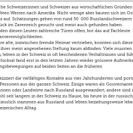
eiche Schweizerinnen und Schweizer aus wirtschaftlichen Gründen 
obten Westen nach Amerika. Nicht wenige aber bauten sich im Os
nz auf. Schätzungen gehen von rund 50´000 Russlandschweizern 
 Glück im Zarenreich gesucht und meist auch gefunden haben.
nden diesen Leuten zahlreiche Türen offen, bot das auf Fachleute
rrieremöglichkeiten.
re alte, inzwischen fremde Heimat vertrieben, konnten sich diese
ihrer meist angesehenen Stellung kaum abfinden. Viele mussten 
lebten in der Schweiz in oft bescheidenen Verhältnissen und füh
Schicksal fand erst in den letzten Jahren wieder grössere Aufmerk
ngsbewegungen auf beiden Seiten an die früheren
kizziert die vielfältigen Kontakte aus vier Jahrhunderten und portr
Personen aus der ganzen Schweiz. Einige waren als Gouvernante
erinnen oder Landwirte nach Russland ausgewandert, andere sind 
l seit langem in der Schweiz zu Hause, bis heute in der russisc
hliesslich stammen aus Russland und lebten beziehungsweise lebe
eizerischen Alltag.