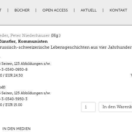
T
BÜCHER
OPEN ACCESS
AKTUELL
KONTAKT
eder
,
Peter Niederhäuser
(Hg.)
 Künstler, Kommunisten
 russisch-schweizerische Lebensgeschichten aus vier Jahrhunder
r
 Seiten
,
125 Abbildungen s/w.
-3-0340-0950-8
0
/
EUR 24.50
pdf)
 Seiten
,
125 Abbildungen s/w.
-3-0340-5950-3
0
/
EUR 15.00
In den Warenk
IN DEN MEDIEN