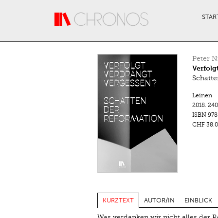
Direkt zum Inhalt
STAR
Peter N
Verfolg
Schatte
Leinen
2018.
240
ISBN
978
CHF 38.0
KURZTEXT
AUTOR/IN
EINBLICK
Was verdanken wir nicht alles der 