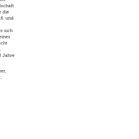
lschaft
 die
16. und
r sich
eines
scht
.
0 Jahre
er,
,