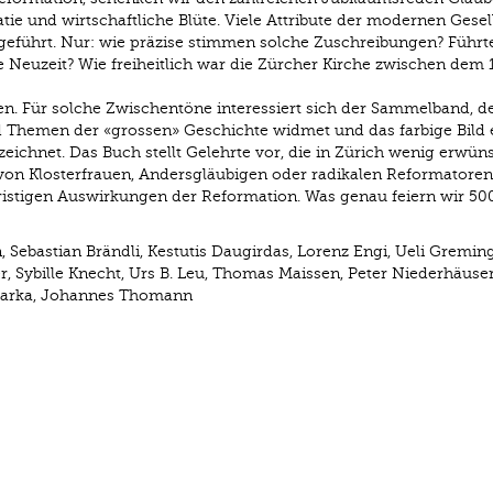
e und wirtschaftliche Blüte. Viele Attribute der modernen Gesel
eführt. Nur: wie präzise stimmen solche Zuschreibungen? Führte
ie Neuzeit? Wie freiheitlich war die Zürcher Kirche zwischen dem 
ten. Für solche Zwischentöne interessiert sich der Sammelband, de
 Themen der «grossen» Geschichte widmet und das farbige Bild 
ichnet. Das Buch stellt Gelehrte vor, die in Zürich wenig erwün
 von Klosterfrauen, Andersgläubigen oder radikalen Reformatoren
fristigen Auswirkungen der Reformation. Was genau feiern wir 50
Sebastian Brändli, Kestutis Daugirdas, Lorenz Engi, Ueli Greming
er, Sybille Knecht, Urs B. Leu, Thomas Maissen, Peter Niederhäuser
Szarka, Johannes Thomann