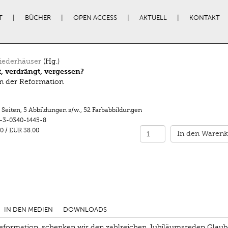
T
BÜCHER
OPEN ACCESS
AKTUELL
KONTAKT
iederhäuser
(Hg.)
t, verdrängt, vergessen?
n der Reformation
 Seiten
,
5 Abbildungen s/w.
,
52 Farbabbildungen
-3-0340-1445-8
0
/
EUR 38.00
In den Warenk
IN DEN MEDIEN
DOWNLOADS
Reformation, schenken wir den zahlreichen Jubiläumsreden Glaub