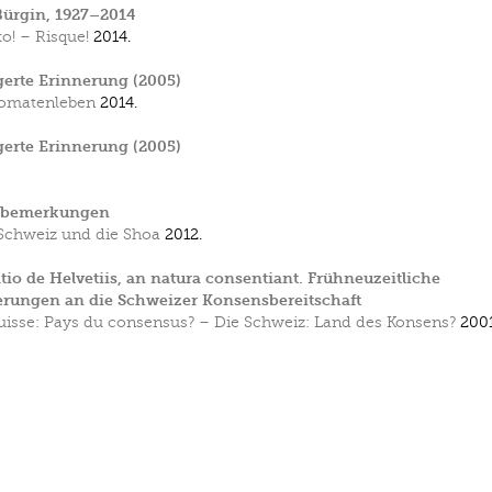
Bürgin, 1927–2014
ko! – Risque!
2014.
erte Erinnerung (2005)
omatenleben
2014.
erte Erinnerung (2005)
sbemerkungen
Schweiz und die Shoa
2012.
tio de Helvetiis, an natura consentiant. Frühneuzeitliche
rungen an die Schweizer Konsensbereitschaft
uisse: Pays du consensus? – Die Schweiz: Land des Konsens?
2001