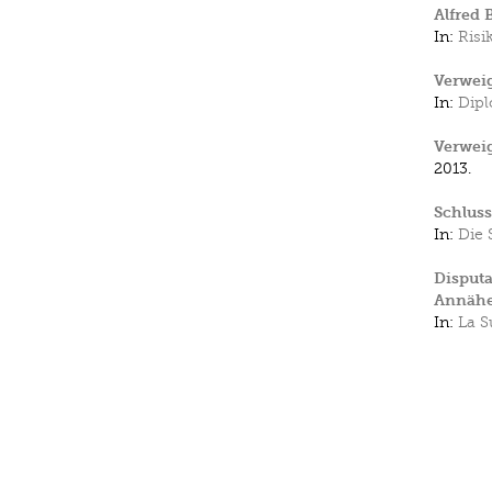
Alfred 
In:
Risi
Verweig
In:
Dipl
Verweig
2013.
Schlus
In:
Die 
Disputa
Annähe
In:
La S