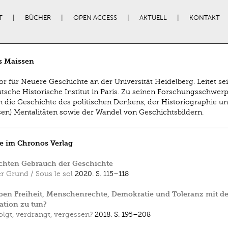
T
BÜCHER
OPEN ACCESS
AKTUELL
KONTAKT
 Maissen
or für Neuere Geschichte an der Universität Heidelberg. Leitet sei
tsche Historische Institut in Paris. Zu seinen Forschungsschwer
 die Geschichte des politischen Denkens, der Historiographie un
ösen) Mentalitäten sowie der Wandel von Geschichtsbildern.
e im Chronos Verlag
chten Gebrauch der Geschichte
r Grund / Sous le sol
2020.
S. 115–118
en Freiheit, Menschenrechte, Demokratie und Toleranz mit de
tion zu tun?
olgt, verdrängt, vergessen?
2018.
S. 195–208