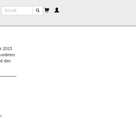
Suchformular
Suche
t 2013
punkten
d der
r