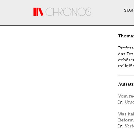
Direkt zum Inhalt
STAR
Thomas
Profess
das Deu
gehören
(religi
Aufsätz
Vom re
In:
Unte
Was hab
Reforma
In:
Verf