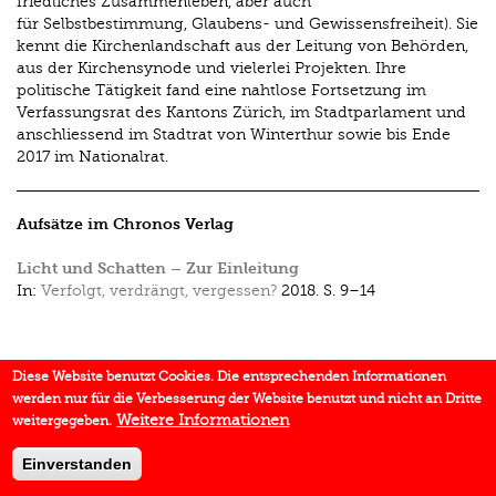
friedliches Zusammenleben, aber auch
für Selbstbestimmung, Glaubens- und Gewissensfreiheit). Sie
kennt die Kirchenlandschaft aus der Leitung von Behörden,
aus der Kirchensynode und vielerlei Projekten. Ihre
politische Tätigkeit fand eine nahtlose Fortsetzung im
Verfassungsrat des Kantons Zürich, im Stadtparlament und
anschliessend im Stadtrat von Winterthur sowie bis Ende
2017 im Nationalrat.
Aufsätze im Chronos Verlag
Licht und Schatten – Zur Einleitung
In:
Verfolgt, verdrängt, vergessen?
2018.
S. 9–14
Diese Website benutzt Cookies. Die entsprechenden Informationen
werden nur für die Verbesserung der Website benutzt und nicht an Dritte
Weitere Informationen
weitergegeben.
Einverstanden