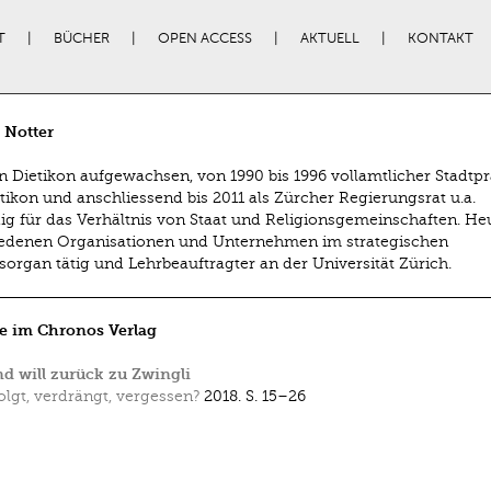
T
BÜCHER
OPEN ACCESS
AKTUELL
KONTAKT
 Notter
 In Dietikon aufgewachsen, von 1990 bis 1996 vollamtlicher Stadtp
tikon und anschliessend bis 2011 als Zürcher Regierungsrat u.a.
ig für das Verhältnis von Staat und Religionsgemeinschaften. Heu
edenen Organisationen und Unternehmen im strategischen
sorgan tätig und Lehrbeauftragter an der Universität Zürich.
e im Chronos Verlag
 will zurück zu Zwingli
olgt, verdrängt, vergessen?
2018.
S. 15–26