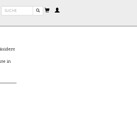
Suchformular
Suche
räsident
te in