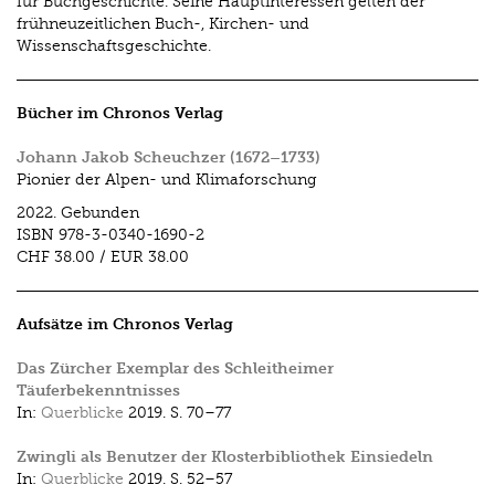
für Buchgeschichte. Seine Hauptinteressen gelten der
frühneuzeitlichen Buch-, Kirchen- und
Wissenschaftsgeschichte.
Bücher im Chronos Verlag
Johann Jakob Scheuchzer (1672–1733)
Pionier der Alpen- und Klimaforschung
2022.
Gebunden
ISBN
978-3-0340-1690-2
CHF 38.00
/
EUR 38.00
Aufsätze im Chronos Verlag
Das Zürcher Exemplar des Schleitheimer
Täuferbekenntnisses
In:
Querblicke
2019.
S. 70–77
Zwingli als Benutzer der Klosterbibliothek Einsiedeln
In:
Querblicke
2019.
S. 52–57