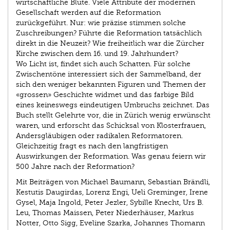
wirtschaftliche Blüte. Viele Attribute der modernen
Gesellschaft werden auf die Reformation
zurückgeführt. Nur: wie präzise stimmen solche
Zuschreibungen? Führte die Reformation tatsächlich
direkt in die Neuzeit? Wie freiheitlich war die Zürcher
Kirche zwischen dem 16. und 19. Jahrhundert?
Wo Licht ist, findet sich auch Schatten. Für solche
Zwischentöne interessiert sich der Sammelband, der
sich den weniger bekannten Figuren und Themen der
«grossen» Geschichte widmet und das farbige Bild
eines keineswegs eindeutigen Umbruchs zeichnet. Das
Buch stellt Gelehrte vor, die in Zürich wenig erwünscht
waren, und erforscht das Schicksal von Klosterfrauen,
Andersgläubigen oder radikalen Reformatoren.
Gleichzeitig fragt es nach den langfristigen
Auswirkungen der Reformation. Was genau feiern wir
500 Jahre nach der Reformation?
Mit Beiträgen von Michael Baumann, Sebastian Brändli,
Kestutis Daugirdas, Lorenz Engi, Ueli Greminger, Irene
Gysel, Maja Ingold, Peter Jezler, Sybille Knecht, Urs B.
Leu, Thomas Maissen, Peter Niederhäuser, Markus
Notter, Otto Sigg, Eveline Szarka, Johannes Thomann