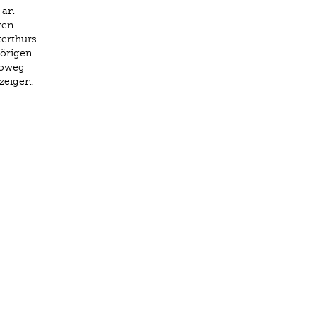
 an
ren.
terthurs
hörigen
loweg
zeigen.