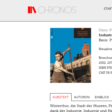
Direkt zum Inhalt
STAR
Hans-Pe
Industr
Basis: 
Neujahrsb
Broschu
2002.
247
ISBN
978
CHF 39.5
KURZTEXT
AUTOR/IN
EINBLICK
Winterthur, die Stadt der Museen, P
dank der Industrie. Industrie und H