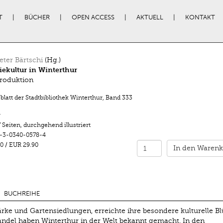
T
BÜCHER
OPEN ACCESS
AKTUELL
KONTAKT
ter Bärtschi
(Hg.)
iekultur in Winterthur
Produktion
latt der Stadtbibliothek Winterthur
,
Band 333
r
 Seiten
,
durchgehend illustriert
-3-0340-0578-4
0
/
EUR 29.90
In den Warenk
BUCHREIHE
ärke und Gartensiedlungen, erreichte ihre besondere kulturelle Bl
andel haben Winterthur in der Welt bekannt gemacht. In den