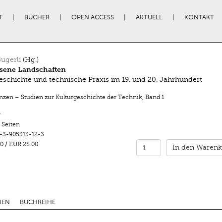
T
BÜCHER
OPEN ACCESS
AKTUELL
KONTAKT
ugerli
(Hg.)
sene Landschaften
eschichte und technische Praxis im 19. und 20. Jahrhundert
enzen – Studien zur Kulturgeschichte der Technik
,
Band 1
r
 Seiten
-3-905313-12-3
0
/
EUR 28.00
In den Warenk
IEN
BUCHREIHE