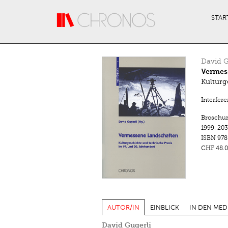
Direkt zum Inhalt
STAR
David G
Vermes
Kulturg
Interfer
Broschu
1999.
203
ISBN
978
CHF 48.0
AUTOR/IN
EINBLICK
IN DEN MED
David Gugerli