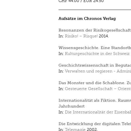
CHF 44.00
/
EUR 24.50
Aufsätze im Chronos Verlag
Resonanzen der Risikogesellschaft
In:
Risiko! – Risque!
2014.
Wissensgeschichte. Eine Standor
In:
Kulturgeschichte in der Schweiz 
Geschichtswissenschaft in Beguta
In:
Verwalten und regieren - Admini
Das Monster und die Schablone. Zu
In:
Gesteuerte Gesellschaft – Oriente
Internationalität als Fiktion. Ra
Jahrhundert
In:
Die Internationalität der Eisenb
Die Entwicklung der digitalen Tele
In:
Telemagie
2002.