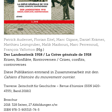
Patrick Auderset
,
Florian Eitel
,
Marc Gigase
,
Daniel Krämer
,
Matthieu Leimgruber
,
Malik Mazbouri
,
Marc Perrenoud
,
François Vallotton
(Hg.)
Der Landesstreik 1918 / La Grève générale de 1918
Krisen, Konflikte, Kontroversen / Crises, conflits,
controverses
Diese Publikation entstand in Zusammenarbeit mit den
Cahiers d'histoire du ­mouvement ouvrier
.
Traverse. Zeitschrift für Geschichte – Revue d’histoire (ISSN 1420-
4355)
,
Band 2018/2
Broschur
2018.
328 Seiten
,
27 Abbildungen s/w.
ISBN
978-3-905315-74-5