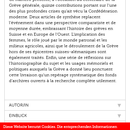
Grève générale, quinze contributions portant sur l’une
des plus profondes crises qu’ait vécu la Confédération
moderne. Deux articles de synthèse replacent
l’événement dans une perspective comparatiste et de
moyenne durée, embrassant l’histoire des grèves en
Suisse et en Europe de l’Ouest. L’implication des
femmes, le rôle joué par le monde patronal et les
milieux agricoles, ainsi que le déroulement de la Grève
hors de ses épicentres suisses-alémaniques sont
également traités. Enfin, une série de réflexions sur
l’historiographie du sujet et les usages mémoriels et
politiques auxquels la Grève a donné lieu ponctuent
cette livraison qu’un repérage systématique des fonds
d’archives ouverts à la recherche complète utilement.
AUTOR/IN
EINBLICK
IN DEN MEDIEN
Diese Website benutzt Cookies. Die entsprechenden Informationen