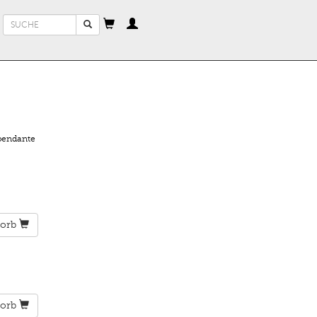
Suchformular
Suche
pendante
orb
orb