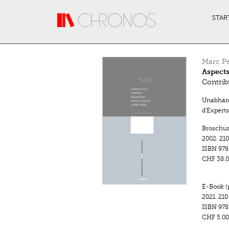
Direkt zum Inhalt
STAR
Marc P
Aspects
Contrib
Unabhäng
d'Expert
Broschu
2002.
210
ISBN
978
CHF 38.0
E-Book (
2021.
210
ISBN
978
CHF 5.00