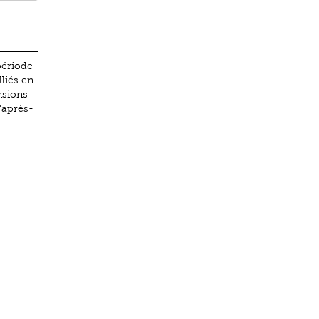
période
liés en
nsions
'après-