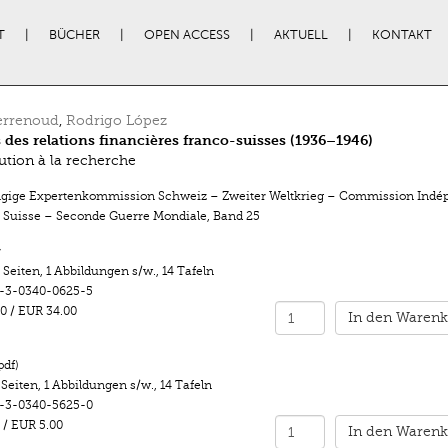
T
BÜCHER
OPEN ACCESS
AKTUELL
KONTAKT
errenoud
,
Rodrigo López
 des relations financières franco-suisses (1936–1946)
ution à la recherche
ige Expertenkommission Schweiz – Zweiter Weltkrieg – Commission Indé
s Suisse – Seconde Guerre Mondiale
,
Band 25
r
 Seiten
,
1 Abbildungen s/w.
,
14 Tafeln
-3-0340-0625-5
0
/
EUR 34.00
In den Warenk
pdf)
 Seiten
,
1 Abbildungen s/w.
,
14 Tafeln
-3-0340-5625-0
/
EUR 5.00
In den Warenk