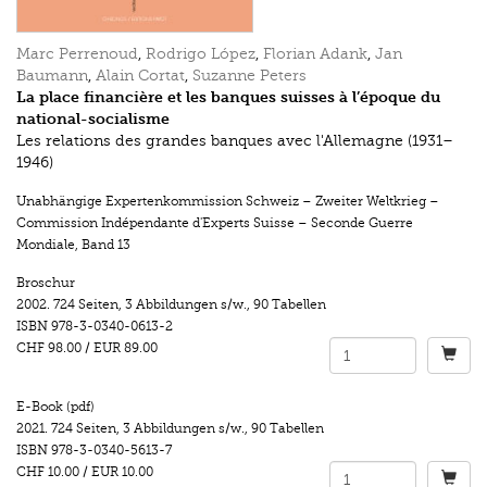
Marc Perrenoud
,
Rodrigo López
,
Florian Adank
,
Jan
Baumann
,
Alain Cortat
,
Suzanne Peters
La place financière et les banques suisses à l’époque du
national-socialisme
Les relations des grandes banques avec l'Allemagne (1931–
1946)
Unabhängige Expertenkommission Schweiz – Zweiter Weltkrieg –
Commission Indépendante d'Experts Suisse – Seconde Guerre
Mondiale
,
Band 13
Broschur
2002.
724 Seiten
,
3 Abbildungen s/w.
,
90 Tabellen
ISBN
978-3-0340-0613-2
CHF 98.00
/
EUR 89.00
E-Book (pdf)
2021.
724 Seiten
,
3 Abbildungen s/w.
,
90 Tabellen
ISBN
978-3-0340-5613-7
CHF 10.00
/
EUR 10.00