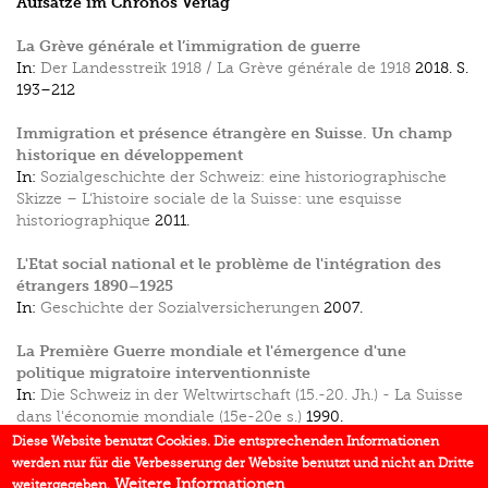
Aufsätze im Chronos Verlag
La Grève générale et l’immigration de guerre
In:
Der Landesstreik 1918 / La Grève générale de 1918
2018.
S.
193–212
Immigration et présence étrangère en Suisse. Un champ
historique en développement
In:
Sozialgeschichte der Schweiz: eine historiographische
Skizze – L‘histoire sociale de la Suisse: une esquisse
historiographique
2011.
L'Etat social national et le problème de l'intégration des
étrangers 1890–1925
In:
Geschichte der Sozialversicherungen
2007.
La Première Guerre mondiale et l'émergence d'une
politique migratoire interventionniste
In:
Die Schweiz in der Weltwirtschaft (15.-20. Jh.) - La Suisse
dans l'économie mondiale (15e-20e s.)
1990.
Diese Website benutzt Cookies. Die entsprechenden Informationen
Les échanges entre la France et la Suisse au XIXe siècle.
werden nur für die Verbesserung der Website benutzt und nicht an Dritte
Liberalisme ou protectionisme
Weitere Informationen
weitergegeben.