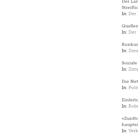
Der Lan
Streifl
In:
Der 
Quelle
In:
Der 
Konkur
In:
Zimm
Soziale
In:
Zimm
Die Net
In:
Poli
Einleit
In:
Rob
«Zunfto
hauptsä
In:
Verk