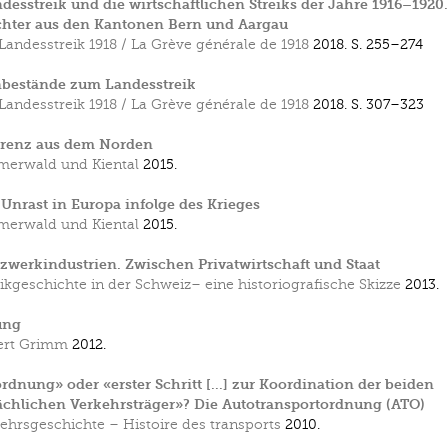
desstreik und die wirtschaftlichen Streiks der Jahre 1916–1920.
ichter aus den Kantonen Bern und Aargau
Landesstreik 1918 / La Grève générale de 1918
2018.
S. 255–274
nbestände zum Landesstreik
Landesstreik 1918 / La Grève générale de 1918
2018.
S. 307–323
renz aus dem Norden
erwald und Kiental
2015.
 Unrast in Europa infolge des Krieges
erwald und Kiental
2015.
zwerkindustrien. Zwischen Privatwirtschaft und Staat
tikgeschichte in der Schweiz– eine historiografische Skizze
2013.
ung
ert Grimm
2012.
rdnung» oder «erster Schritt […] zur Koordination der beiden
chlichen Verkehrsträger»? Die Autotransport­ordnung (ATO)
ehrsgeschichte – Histoire des transports
2010.