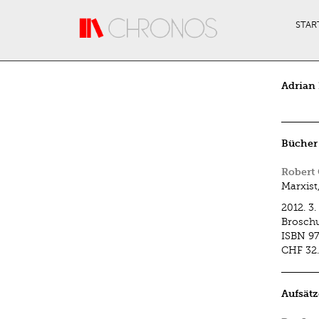
Direkt zum Inhalt
STAR
Adrian
Bücher
Robert
Marxist
2012.
3.
Brosch
ISBN
9
CHF 32
Aufsätz