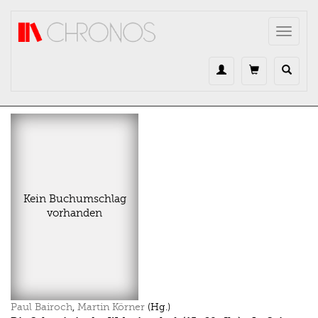
Direkt zum Inhalt
Toggle
navigat
Kein Buchumschlag
vorhanden
Paul Bairoch
,
Martin Körner
(Hg.)