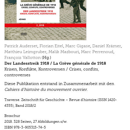
Patrick Auderset
,
Florian Eitel
,
Marc Gigase
,
Daniel Krämer
,
Matthieu Leimgruber
,
Malik Mazbouri
,
Marc Perrenoud
,
François Vallotton
(Hg.)
Der Landesstreik 1918 / La Grève générale de 1918
Krisen, Konflikte, Kontroversen / Crises, conflits,
controverses
Diese Publikation entstand in Zusammenarbeit mit den
Cahiers d'histoire du ­mouvement ouvrier
.
Traverse. Zeitschrift für Geschichte – Revue d’histoire (ISSN 1420-
4355)
,
Band 2018/2
Broschur
2018.
328 Seiten
,
27 Abbildungen s/w.
ISBN
978-3-905315-74-5