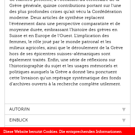
Grève générale, quinze contributions portant sur l’une
des plus profondes crises qu’ait vécu la Confédération
moderne. Deux articles de synthèse replacent
l’événement dans une perspective comparatiste et de
moyenne durée, embrassant l’histoire des grèves en
Suisse et en Europe de l’Ouest. L’implication des
femmes, le rôle joué par le monde patronal et les
milieux agricoles, ainsi que le déroulement de la Grève
hors de ses épicentres suisses-alémaniques sont
également traités. Enfin, une série de réflexions sur
l’historiographie du sujet et les usages mémoriels et
politiques auxquels la Grève a donné lieu ponctuent
cette livraison qu’un repérage systématique des fonds
d’archives ouverts à la recherche complète utilement.
AUTOR/IN
EINBLICK
IN DEN MEDIEN
Diese Website benutzt Cookies. Die entsprechenden Informationen