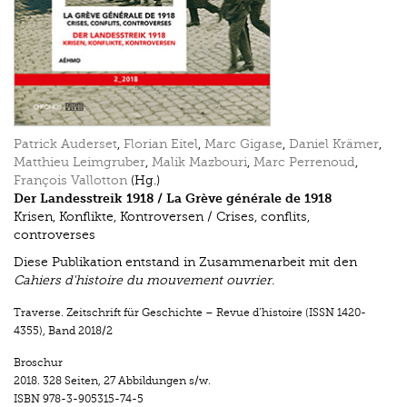
Patrick Auderset
,
Florian Eitel
,
Marc Gigase
,
Daniel Krämer
,
Matthieu Leimgruber
,
Malik Mazbouri
,
Marc Perrenoud
,
François Vallotton
(Hg.)
Der Landesstreik 1918 / La Grève générale de 1918
Krisen, Konflikte, Kontroversen / Crises, conflits,
controverses
Diese Publikation entstand in Zusammenarbeit mit den
Cahiers d'histoire du ­mouvement ouvrier
.
Traverse. Zeitschrift für Geschichte – Revue d’histoire (ISSN 1420-
4355)
,
Band 2018/2
Broschur
2018.
328 Seiten
,
27 Abbildungen s/w.
ISBN
978-3-905315-74-5