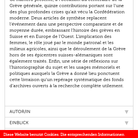
Grève générale, quinze contributions portant sur l’une
des plus profondes crises qu’ait vécu la Confédération
moderne. Deux articles de synthèse replacent
l’événement dans une perspective comparatiste et de
moyenne durée, embrassant l’histoire des grèves en
Suisse et en Europe de l’Ouest. L’implication des
femmes, le rôle joué par le monde patronal et les
milieux agricoles, ainsi que le déroulement de la Grève
hors de ses épicentres suisses-alémaniques sont
également traités. Enfin, une série de réflexions sur
l’historiographie du sujet et les usages mémoriels et
politiques auxquels la Grève a donné lieu ponctuent
cette livraison qu’un repérage systématique des fonds
d’archives ouverts à la recherche complète utilement.
AUTOR/IN
EINBLICK
IN DEN MEDIEN
Diese Website benutzt Cookies. Die entsprechenden Informationen