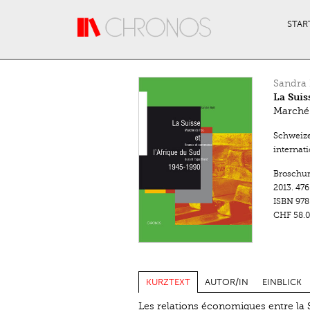
Direkt zum Inhalt
STAR
Sandra 
La Suis
Marché 
Schweizer
internati
Broschu
2013.
476
ISBN
978
CHF 58.0
KURZTEXT
AUTOR/IN
EINBLICK
Les relations économiques entre la S