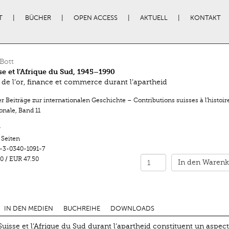
T
BÜCHER
OPEN ACCESS
AKTUELL
KONTAKT
Bott
se et l’Afrique du Sud, 1945–1990
de l’or, finance et commerce durant l’apartheid
 Beiträge zur internationalen Geschichte – Contributions suisses à l'histoir
onale
,
Band 11
r
 Seiten
-3-0340-1091-7
0
/
EUR 47.50
In den Warenk
IN DEN MEDIEN
BUCHREIHE
DOWNLOADS
uisse et l’Afrique du Sud durant l’apartheid constituent un aspect