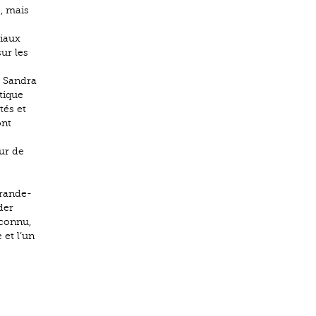
e, mais
ciaux
sur les
. Sandra
tique
tés et
ont
ur de
Grande-
der
 connu,
 et l’un