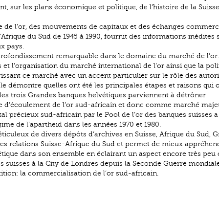
nt, sur les plans économique et politique, de l’histoire de la Suiss
goce de l’or, des mouvements de capitaux et des échanges commer
 l’Afrique du Sud de 1945 à 1990, fournit des informations inédites 
x pays.
pprofondissement remarquable dans le domaine du marché de l’or
t l’organisation du marché international de l’or ainsi que la poli
gissant ce marché avec un accent particulier sur le rôle des autori
lle démontre quelles ont été les principales étapes et raisons qui 
 les trois Grandes banques helvétiques parviennent à détrôner
d’écoulement de l’or sud-africain et donc comme marché maje
al précieux sud-africain par le Pool de l’or des banques suisses a
ime de l’apartheid dans les années 1970 et 1980.
éticuleux de divers dépôts d’archives en Suisse, Afrique du Sud, 
des relations Suisse-Afrique du Sud et permet de mieux appréhen
lvétique dans son ensemble en éclairant un aspect encore très peu
ues suisses à la City de Londres depuis la Seconde Guerre mondiale
ion: la commercialisation de l’or sud-africain.