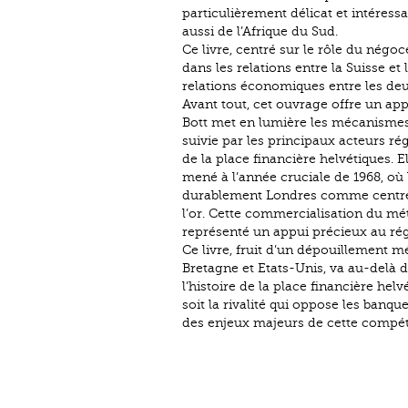
particulièrement délicat et intéressa
aussi de l’Afrique du Sud.
Ce livre, centré sur le rôle du né
dans les relations entre la Suisse et
relations économiques entre les deu
Avant tout, cet ouvrage offre un a
Bott met en lumière les mécanismes e
suivie par les principaux acteurs ré
de la place financière helvétiques. E
mené à l’année cruciale de 1968, où
durablement Londres comme centre 
l’or. Cette commercialisation du mét
représenté un appui précieux au rég
Ce livre, fruit d’un dépouillement m
Bretagne et Etats-Unis, va au-delà 
l’histoire de la place financière he
soit la rivalité qui oppose les banq
des enjeux majeurs de cette compétit