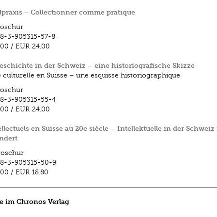
praxis – Collectionner comme pratique
roschur
8-3-905315-57-8
.00
/
EUR 24.00
eschichte in der Schweiz – eine historiografische Skizze
e culturelle en Suisse – une esquisse historiographique
roschur
8-3-905315-55-4
.00
/
EUR 24.00
ellectuels en Suisse au 20e siècle – Intellektuelle in der Schweiz
ndert
roschur
8-3-905315-50-9
.00
/
EUR 18.80
e im Chronos Verlag