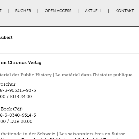
T
BÜCHER
OPEN ACCESS
AKTUELL
KONTAKT
hubert
 im Chronos Verlag
erial der Public History | Le matériel dans l'histoire publique
roschur
8-3-905315-90-5
.00
/
EUR 24.00
-Book (Pdf)
8-3-0340-9514-3
.00
/
EUR 20.00
rbeitende in der Schweiz | Les saisonniers·ères en Suisse