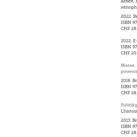
Arbeit, 
xénopho
2022.
B
ISBN
97
CHF 28
2022.
E
ISBN
97
CHF 20
Masse, 
pouvoir
2016.
B
ISBN
97
CHF 28
Politik
L’histo
2013.
B
ISBN
97
CHF 28