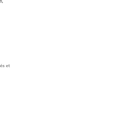
n,
és et