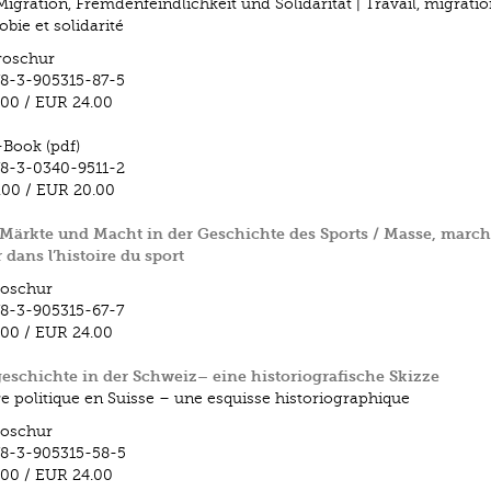
Migration, Fremden­feindlichkeit und Solidarität | Travail, migratio
bie et solidarité
roschur
8-3-905315-87-5
.00
/
EUR 24.00
-Book (pdf)
8-3-0340-9511-2
.00
/
EUR 20.00
Märkte und Macht in der Geschichte des Sports / Masse, march
 dans l’histoire du sport
roschur
8-3-905315-67-7
.00
/
EUR 24.00
geschichte in der Schweiz– eine historiografische Skizze
ire politique en Suisse – une esquisse historiographique
roschur
8-3-905315-58-5
.00
/
EUR 24.00