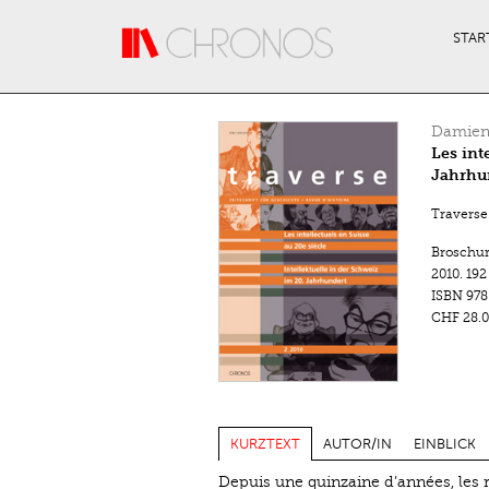
Direkt zum Inhalt
STAR
Damien
Les int
Jahrhu
Traverse.
Broschu
2010.
192
ISBN
978
CHF 28.0
KURZTEXT
AUTOR/IN
EINBLICK
Depuis une quinzaine d’années, les re