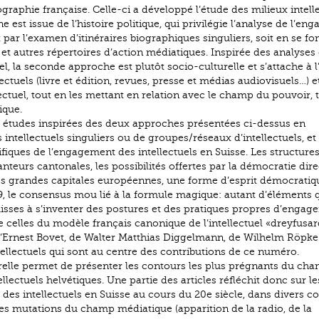
ographie française. Celle-ci a développé l’étude des milieux intell
 est issue de l’histoire politique, qui privilégie l’analyse de l’e
t par l’examen d’itinéraires bio­graphiques singuliers, soit en se f
s et autres répertoires d’action médiatiques. Inspirée des analyses
l, la seconde approche est plutôt socio-culturelle et s’attache à l
ctuels (livre et édition, revues, presse et médias audiovisuels…) e
lectuel, tout en les mettant en relation avec le champ du pouvoir, 
ique.
études inspirées des deux approches présentées ci-dessus en
 intellectuels singuliers ou de groupes/réseaux d’intellectuels, e
iques de l’engagement des intellectuels en Suisse. Les structure
anteurs cantonales, les possibilités offertes par la démocratie dire
 les grandes capitales européennes, une forme d’esprit démocratiq
59, le consensus mou lié à la formule magique: autant d’éléments 
 suisses à s’inventer des postures et des pratiques propres d’enga
 de celles du modèle français canonique de l’intellectuel «dreyfusar
’Ernest Bovet, de Walter Matthias Diggelmann, de Wilhelm Röpke
tellectuels qui sont au centre des contributions de ce numéro.
urelle permet de présenter les contours les plus prégnants du ch
ellectuels helvétiques. Une partie des articles réfléchit donc sur le
 des intellectuels en Suisse au cours du 20e siècle, dans divers co
 mutations du champ médiatique (apparition de la radio, de la