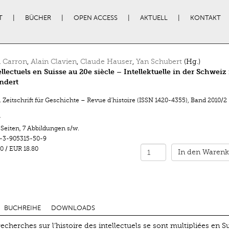
T
BÜCHER
OPEN ACCESS
AKTUELL
KONTAKT
 Carron
,
Alain Clavien
,
Claude Hauser
,
Yan Schubert
(Hg.)
ellectuels en Suisse au 20e siècle – Intellektuelle in der Schweiz
ndert
 Zeitschrift für Geschichte – Revue d’histoire (ISSN 1420-4355)
,
Band 2010/2
r
 Seiten
,
7 Abbildungen s/w.
-3-905315-50-9
0
/
EUR 18.80
In den Warenk
BUCHREIHE
DOWNLOADS
cherches sur l’histoire des intellectuels se sont multipliées en Su