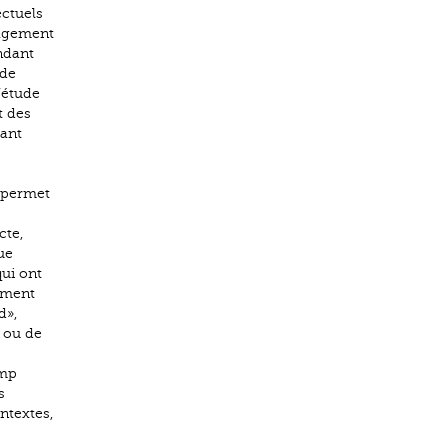
ectuels
ngagement
ondant
 de
’étude
t des
tant
t permet
s
cte,
ue
qui ont
gement
d»,
 ou de
amp
s
ntextes,