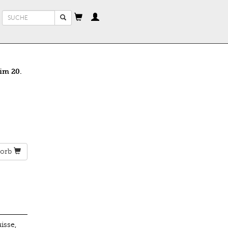
Suchformular
Suche
 im 20.
orb
isse,