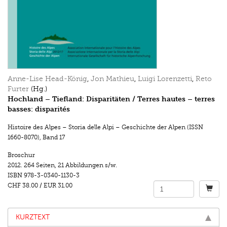
Anne-Lise Head-König
,
Jon Mathieu
,
Luigi Lorenzetti
,
Reto
Furter
(Hg.)
Hochland – Tiefland: Disparitäten / Terres hautes – terres
basses: disparités
Histoire des Alpes – Storia delle Alpi – Geschichte der Alpen (ISSN
1660-8070)
,
Band 17
Broschur
2012.
264 Seiten
,
21 Abbildungen s/w.
ISBN
978-3-0340-1130-3
CHF 38.00
/
EUR 31.00
KURZTEXT