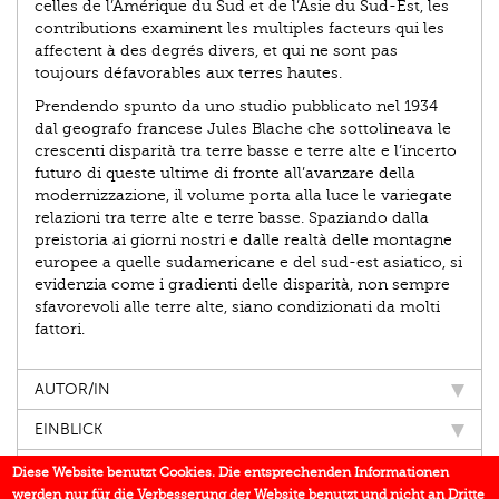
celles de l’Amérique du Sud et de l’Asie du Sud-Est, les
contributions examinent les multiples facteurs qui les
affectent à des degrés divers, et qui ne sont pas
toujours défavorables aux terres hautes.
Prendendo spunto da uno studio pubblicato nel 1934
dal geografo francese Jules Blache che sottolineava le
crescenti disparità tra terre basse e terre alte e l’incerto
futuro di queste ultime di fronte all’avanzare della
modernizzazione, il volume porta alla luce le variegate
relazioni tra terre alte e terre basse. Spaziando dalla
preistoria ai giorni nostri e dalle realtà delle montagne
europee a quelle sudamericane e del sud-est asiatico, si
evidenzia come i gradienti delle disparità, non sempre
sfavorevoli alle terre alte, siano condizionati da molti
fattori.
AUTOR/IN
EINBLICK
IN DEN MEDIEN
Diese Website benutzt Cookies. Die entsprechenden Informationen
werden nur für die Verbesserung der Website benutzt und nicht an Dritte