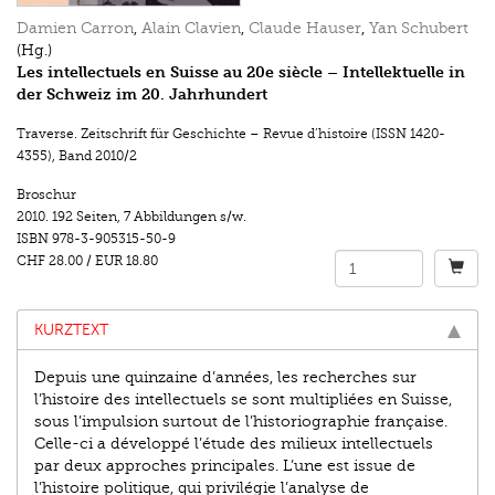
Damien Carron
,
Alain Clavien
,
Claude Hauser
,
Yan Schubert
(Hg.)
Les intellectuels en Suisse au 20e siècle – Intellektuelle in
der Schweiz im 20. Jahrhundert
Traverse. Zeitschrift für Geschichte – Revue d’histoire (ISSN 1420-
4355)
,
Band 2010/2
Broschur
2010.
192 Seiten
,
7 Abbildungen s/w.
ISBN
978-3-905315-50-9
CHF 28.00
/
EUR 18.80
KURZTEXT
Depuis une quinzaine d’années, les recherches sur
l’histoire des intellectuels se sont multipliées en Suisse,
sous l’impulsion surtout de l’historiographie française.
Celle-ci a développé l’étude des milieux intellectuels
par deux approches principales. L’une est issue de
l’histoire politique, qui privilégie l’analyse de