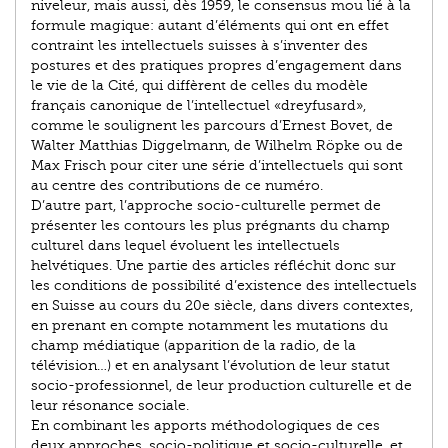
niveleur, mais aussi, dès 1959, le consensus mou lié à la
formule magique: autant d’éléments qui ont en effet
contraint les intellectuels suisses à s’inventer des
postures et des pratiques propres d’engagement dans
le vie de la Cité, qui diffèrent de celles du modèle
français canonique de l’intellectuel «dreyfusard»,
comme le soulignent les parcours d’Ernest Bovet, de
Walter Matthias Diggelmann, de Wilhelm Röpke ou de
Max Frisch pour citer une série d’intellectuels qui sont
au centre des contributions de ce numéro.
D’autre part, l’approche socio-culturelle permet de
présenter les contours les plus prégnants du champ
culturel dans lequel évoluent les intellectuels
helvétiques. Une partie des articles réfléchit donc sur
les conditions de possibilité d’existence des intellectuels
en Suisse au cours du 20e siècle, dans divers contextes,
en prenant en compte notamment les mutations du
champ médiatique (apparition de la radio, de la
télévision…) et en analysant l’évolution de leur statut
socio-professionnel, de leur production culturelle et de
leur résonance sociale.
En combinant les apports méthodologiques de ces
deux approches, socio-politique et socio-culturelle, et