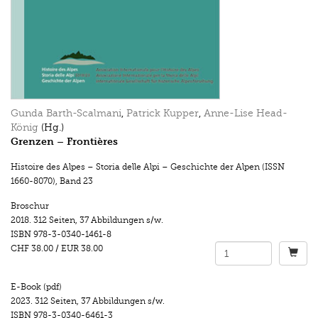
Gunda Barth-Scalmani
,
Patrick Kupper
,
Anne-Lise Head-
König
(Hg.)
Grenzen – Frontières
Histoire des Alpes – Storia delle Alpi – Geschichte der Alpen (ISSN
1660-8070)
,
Band 23
Broschur
2018.
312 Seiten
,
37 Abbildungen s/w.
ISBN
978-3-0340-1461-8
CHF 38.00
/
EUR 38.00
E-Book (pdf)
2023.
312 Seiten
,
37 Abbildungen s/w.
ISBN
978-3-0340-6461-3