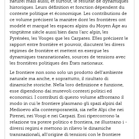
naturel mais aussi, et surtout, le résultat de dynamiques
historiques. Leurs définition et fonction dépendent du
contexte politique et économique. Les contributions de
ce volume précisent la manière dont les frontières ont
modelé et marqué les espaces alpins du Moyen Âge au
vingtième siècle aussi bien dans l’arc alpin, les
Pyrénées, les Vosges que les Carpates. Elles précisent le
rapport entre frontière et pouvoir, discutent les divers
régimes de frontière et mettent en exergue les
dynamiques transnationales, sources de tensions avec
les frontières politiques des États nationaux.
Le frontiere non sono solo un prodotto dell’ambiente
naturale ma anche, e soprattutto, il risultato di
dinamiche storiche. Nella loro definizione e funzione,
esse dipendono dai mutevoli contesti politici ed
economici. I contributi di questo volume affrontano il
modo in cui le frontiere plasmano gli spazi alpini dal
Medioevo alla contemporaneità, sia nelle Alpi che nei
Pirenei, nei Vosgi e nei Carpazi. Essi ripercorrono la
relazione tra potere politico e frontiera, ne illustrano i -
diversi regimi e mettono in rilievo le dinamiche
transnazionali, all’origine di tensioni con le frontiere