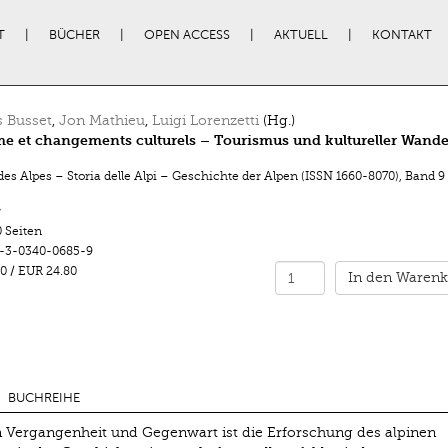
T
BÜCHER
OPEN ACCESS
AKTUELL
KONTAKT
 Busset
,
Jon Mathieu
,
Luigi Lorenzetti
(Hg.)
e et changements culturels – Tourismus und kultureller Wande
des Alpes – Storia delle Alpi – Geschichte der Alpen (ISSN 1660-8070)
,
Band 9
r
 Seiten
-3-0340-0685-9
0
/
EUR 24.80
In den Warenk
BUCHREIHE
n Vergangenheit und Gegenwart ist die Erforschung des alpinen