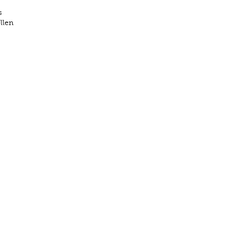
s
llen