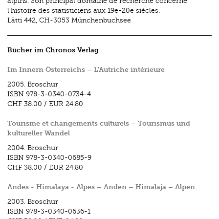
alpins. Son principal domaine de recherche concerne
l'histoire des statisticiens aux 19e-­20e siècles.
Lätti 442, CH-3053 Münchenbuchsee
Bücher im Chronos Verlag
Im Innern Österreichs – L'Autriche intérieure
2005.
Broschur
ISBN
978-3-0340-0734-4
CHF 38.00
/
EUR 24.80
Tourisme et changements culturels – Tourismus und
kultureller Wandel
2004.
Broschur
ISBN
978-3-0340-0685-9
CHF 38.00
/
EUR 24.80
Andes - Himalaya - Alpes – Anden – Himalaja – Alpen
2003.
Broschur
ISBN
978-3-0340-0636-1