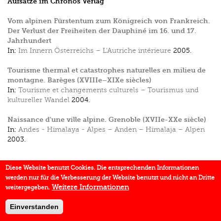
Aufsätze im Chronos Verlag
Vom alpinen Fürstentum zum Königreich von Frankreich.
Der Verlust der Freiheiten der Dauphiné im 16. und 17.
Jahrhundert
In:
Im Innern Österreichs – L'Autriche intérieure
2005.
Tourisme thermal et catastrophes naturelles en milieu de
montagne. Barèges (XVIIIe–XIXe siècles)
In:
Tourisme et changements culturels – Tourismus und
kultureller Wandel
2004.
Naissance d'une ville alpine. Grenoble (XVIIe-XXe siècle)
In:
Andes - Himalaya - Alpes – Anden – Himalaja – Alpen
2003.
Diese Website benutzt Cookies. Die entsprechenden Informationen
werden nur für die Verbesserung der Website benutzt und nicht an Dritte
Weitere Informationen
weitergegeben.
Einverstanden