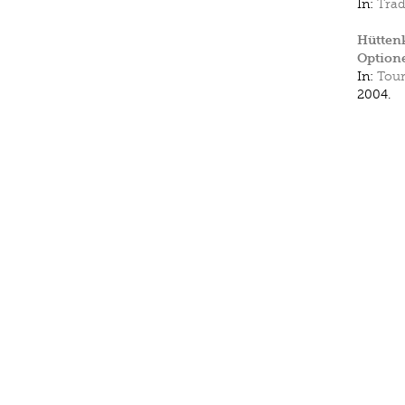
In:
Trad
Hüttenk
Option
In:
Tour
2004.