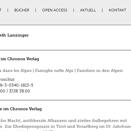
T
BÜCHER
OPEN ACCESS
AKTUELL
KONTAKT
eth Lanzinger
 im Chronos Verlag
s dans les Alpes | Famiglie nelle Alpi | Familien in den Alpen
roschur
8-3-0340-1813-5
.00
/
EUR 38.00
e im Chronos Verlag
che Macht, anti­liberale Allianzen und ziviles Aufbegehren mit
. Zur Ehedispenspraxis in Tirol und Vorarlberg im 19. Jahrhun