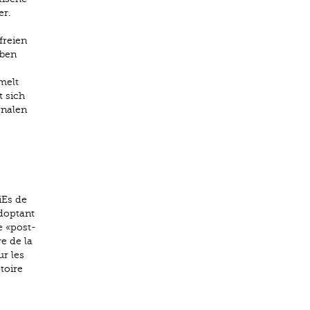
er.
freien
oben
melt
 sich
onalen
iEs de
adoptant
e «post-
e de la
ur les
toire