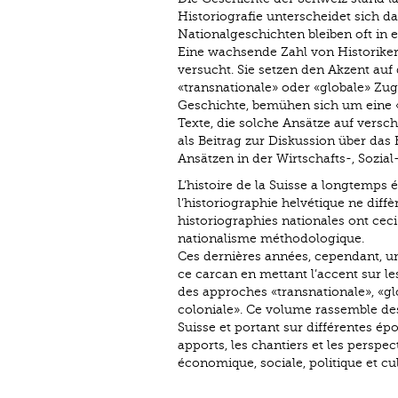
Historiografie unterscheidet sich d
Nationalgeschichten bleiben oft i
Eine wachsende Zahl von Historikern
versucht. Sie setzen den Akzent au
«transnationale» oder «globale» Zug
Geschichte, bemühen sich um eine «
Texte, die solche Ansätze auf vers
als Beitrag zur Diskussion über das
Ansätzen in der Wirtschafts-, Sozial-
L’histoire de la Suisse a longtemps ét
l’historiographie helvétique ne diff
historiographies nationales ont cec
nationalisme méthodologique.
Ces dernières années, cependant, un
ce carcan en mettant l’accent sur le
des approches «transnationale», «gl
coloniale». Ce volume rassemble des 
Suisse et portant sur différentes ép
apports, les chantiers et les perspe
économique, sociale, politique et cul