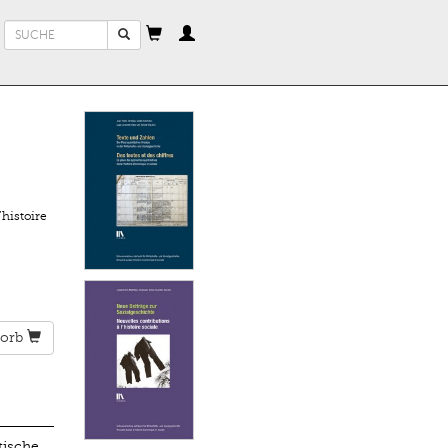
Suchformular
Suche
histoire
orb
tische