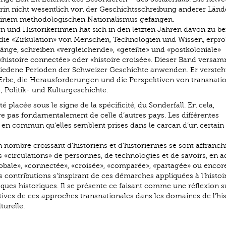
arin nicht wesentlich von der Geschichtsschreibung anderer Länd
n einem methodologischen Nationalismus gefangen.
 und Historikerinnen hat sich in den letzten Jahren davon zu be
f die «Zirkulation» von Menschen, Technologien und Wissen, erpr
änge, schreiben «vergleichende», «geteilte» und «postkoloniale»
histoire connectée» oder «histoire croisée». Dieser Band versam
chiedene Perioden der Schweizer Geschichte anwenden. Er versteht
 Erbe, die Herausforderungen und die Perspektiven von transnati
, ­Politik- und Kulturgeschichte.
é placée sous le signe de la spécificité, du Sonderfall. En cela,
ère pas fondamentalement de celle d’autres pays. Les différentes
i en commun qu’elles semblent prises dans le carcan d’un certain
 nombre croissant d’historiens et d’historiennes se sont affranch
s «circulations» de personnes, de technologies et de savoirs, en 
obale», «connectée», «croisée», «comparée», «partagée» ou encor
contributions s’inspirant de ces démarches appliquées à l’histoir
oques historiques. Il se présente ce faisant comme une réflexion s
ctives de ces approches transnationales dans les domaines de l’his
turelle.