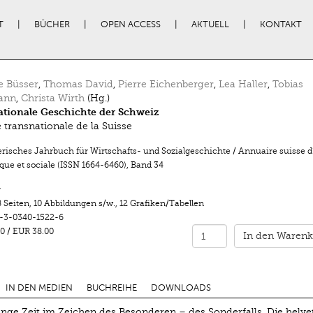
T
BÜCHER
OPEN ACCESS
AKTUELL
KONTAKT
e Büsser
,
Thomas David
,
Pierre Eichenberger
,
Lea Haller
,
Tobias
ann
,
Christa Wirth
(Hg.)
tionale Geschichte der Schweiz
e transnationale de la Suisse
risches Jahrbuch für Wirtschafts- und Sozialgeschichte / Annuaire suisse d’
ue et sociale (ISSN 1664-6460)
,
Band 34
r
 Seiten
,
10 Abbildungen s/w.
,
12 Grafiken/Tabellen
-3-0340-1522-6
0
/
EUR 38.00
In den Warenk
IN DEN MEDIEN
BUCHREIHE
DOWNLOADS
nge Zeit im ­Zeichen des Besonderen – des Sonderfalls. Die helve