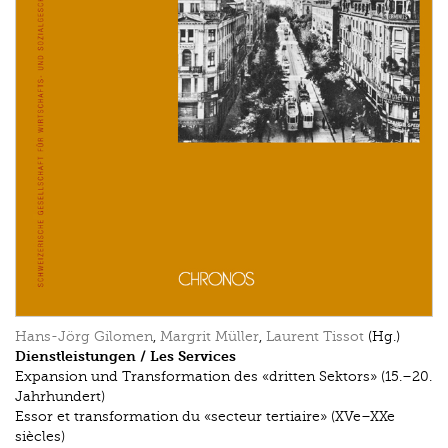
Hans-Jörg Gilomen
,
Margrit Müller
,
Laurent Tissot
(Hg.)
Dienstleistungen / Les Services
Expansion und Transformation des «dritten Sektors» (15.–20.
Jahrhundert)
Essor et transformation du «secteur tertiaire» (XVe–XXe
siècles)