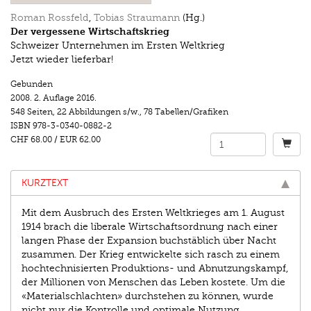
Roman Rossfeld
,
Tobias Straumann
(Hg.)
Der vergessene Wirtschaftskrieg
Schweizer Unternehmen im Ersten Weltkrieg
Jetzt wieder lieferbar!
Gebunden
2008.
2. Auflage 2016.
548 Seiten
,
22 Abbildungen s/w.
,
78 Tabellen/Grafiken
ISBN
978-3-0340-0882-2
CHF 68.00
/
EUR 62.00
KURZTEXT
Mit dem Ausbruch des Ersten Weltkrieges am 1. August
1914 brach die liberale Wirtschaftsordnung nach einer
langen Phase der Expansion buchstäblich über Nacht
zusammen. Der Krieg entwickelte sich rasch zu einem
hochtechnisierten Produktions- und Abnutzungskampf,
der Millionen von Menschen das Leben kostete. Um die
«Materialschlachten» durchstehen zu können, wurde
nicht nur die Kontrolle und optimale Nutzung