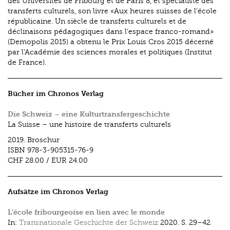
des Universités de Fribourg et de Paris 8, et spécialiste des
transferts culturels, son livre «Aux heures suisses de l’école
républicaine. Un siècle de transferts culturels et de
déclinaisons pédagogiques dans l’espace franco-romand»
(Demopolis 2015) a obtenu le Prix Louis Cros 2015 décerné
par l’Académie des sciences morales et politiques (Institut
de France).
Bücher im Chronos Verlag
Die Schweiz – eine Kulturtransfergeschichte
La Suisse – une histoire de transferts culturels
2019.
Broschur
ISBN
978-3-905315-76-9
CHF 28.00
/
EUR 24.00
Aufsätze im Chronos Verlag
L’école fribourgeoise en lien avec le monde
In:
Transnationale Geschichte der Schweiz
2020.
S. 29–42