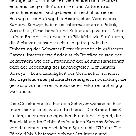
heutige Kanton mit seinen Gemeinden und Bezirken
entstand, zeigen 48 Autorinnen und Autoren aus
verschiedensten Fachgebieten in reich illustrierten
Beiträgen. Im Auftrag des Historischen Vereins des
Kantons Schwyz haben sie Informationen zu Politik,
Wirtschaft, Gesellschaft und Kultur ausgewertet. Dabei
stehen Ereignisse genauso im Blickfeld wie Strukturen,
die Sicht von aussen ist ebenso gefragt wie die
Einbettung der Schwyzer Entwicklung in ein grösseres
Ganzes. Interessierte finden auch Beiträge zu weniger
Bekanntem wie der Entstehung der Zeitungslandschaft
oder der Bedeutung der Landvogteien. Der Kanton
Schwyz – keine Zufälligkeit der Geschichte, sondern
das Ergebnis einer jahrhundertelangen Entwicklung, die
genauso von inneren wie äusseren Faktoren abhängig
war und ist.
Die «Geschichte des Kantons Schwyz» wendet sich an
interessierte Laien wie an Fachleute. Die Bände 1 bis 3
stellen, einer chronologischen Einteilung folgend, die
Entwicklung im Gebiet des heutigen Kantons Schwyz
von den ersten menschlichen Spuren bis 1712 dar. Die
Bände 4 bis 6 befassen sich mit Strukturen und