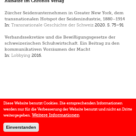
Aufsätze im Chronos Verlag
Zürcher Seidenunternehmen in Greater New York, dem
transnationalen Hotspot der Seidenindustrie, 1880–1914
In:
Transnationale Geschichte der Schweiz
2020.
S. 75–91
Verbandssekretäre und die Bewilligungsgesetze der
schweizerischen Schuhwirtschaft. Ein Beitrag zu den
kommunikativen Vorräumen der Macht
In:
Lobbying
2016.
Diese Website benutzt Cookies. Die entsprechenden Informationen
werden nur für die Verbesserung der Website benutzt und nicht an Dritte
Weitere Informationen
weitergegeben.
Einverstanden